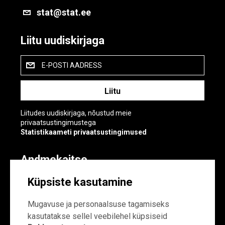
stat@stat.ee
Liitu uudiskirjaga
E-POSTI AADRESS
Liitudes uudiskirjaga, nõustud meie
privaatsustingimustega
Statistikaameti privaatsustingimused
Andmekaitse
Andmekaitse
Küpsiste kasutamine
Küpsiste sätted
Mugavuse ja personaalsuse tagamiseks
kasutatakse sellel veebilehel küpsiseid