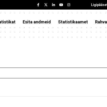
Ligipääse
tistikat
Esita andmeid
Statistikaamet
Rahva