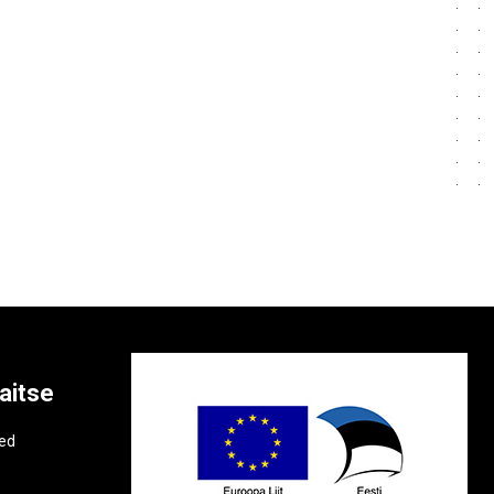
aitse
e
ted