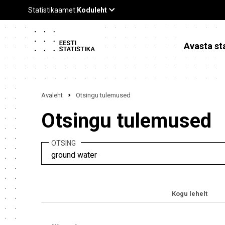
Avasta sta
Avaleht
Otsingu tulemused
Otsingu tulemused
OTSING
Kogu lehelt