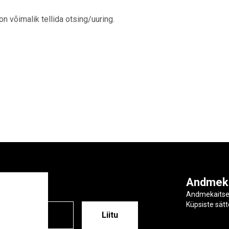
 on võimalik tellida otsing/uuring.
ga
Andmek
Andmekaits
Küpsiste sät
ESS