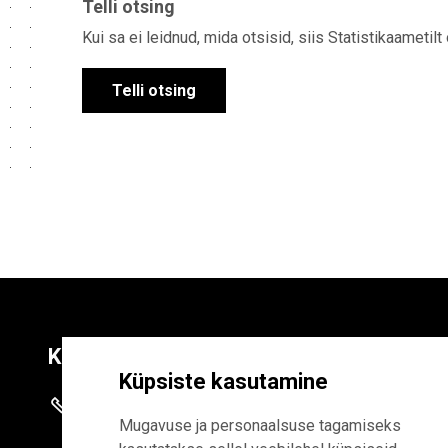
Telli otsing
Kui sa ei leidnud, mida otsisid, siis Statistikaametilt
Telli otsing
Kontaktid
Liitu uudiskirja
Küpsiste kasutamine
+372 625 9300
E-POSTI AADR
Mugavuse ja personaalsuse tagamiseks