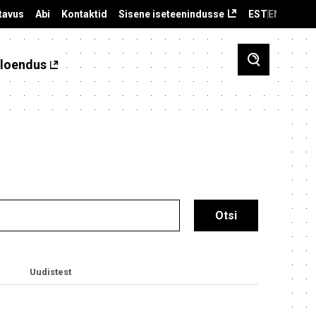
tavus
Abi
Kontaktid
Sisene iseteenindusse
EST
ENG
loendus
Uudistest