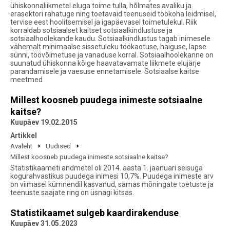
ühiskonnaliikmetel eluga toime tulla, hõlmates avaliku ja
erasektori rahatuge ning toetavaid teenuseid töökoha leidmisel,
tervise eest hoolitsemisel ja igapäevasel toimetulekul. Riik
korraldab sotsiaalset kaitset sotsiaalkindlustuse ja
sotsiaalhoolekande kaudu. Sotsiaalkindlustus tagab inimesele
vähemalt minimaalse sissetuleku töökaotuse, haiguse, lapse
sünni, töövõimetuse ja vanaduse korral. Sotsiaalhoolekanne on
suunatud ühiskonna kõige haavatavamate liikmete elujärje
parandamisele ja vaesuse ennetamisele. Sotsiaalse kaitse
meetmed
Millest koosneb puudega inimeste sotsiaalne
kaitse?
Kuupäev 19.02.2015
Artikkel
Avaleht
Uudised
Millest koosneb puudega inimeste sotsiaalne kaitse?
Statistikaameti andmetel oli 2014. aasta 1. jaanuari seisuga
kogurahvastikus puudega inimesi 10,7%. Puudega inimeste arv
on viimasel kümnendil kasvanud, samas mõningate toetuste ja
teenuste saajate ring on üsnagi kitsas.
Statistikaamet sulgeb kaardirakenduse
Kuupäev 31.05.2023