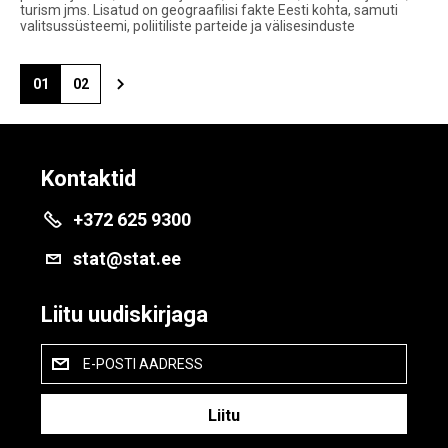
turism jms. Lisatud on geograafilisi fakte Eesti kohta, samuti
valitsussüsteemi, poliitiliste parteide ja välisesinduste
01
02
Kontaktid
+372 625 9300
stat@stat.ee
Liitu uudiskirjaga
E-POSTI AADRESS