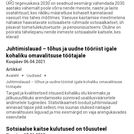
ÜRO tegevuskava 2030 on seadnud eesmärgi vähendada 2030.
aastaks vähemalt poole võrra nende meeste, naiste ja laste
osatähtsust, kes riikliku määratluse kohaselt kannatavad
vaesust mis tahes mõõtmes. Vaesuse kaotamise meetmetena
nähakse haavatavate sotsiaalsete rühmade sotsiaalkaitset, sh
piisavat toimetulekutoetuste- ja pensionisüsteemi. Oluline on
pöörata tähelepanu nende inimeste sotsiaalsele kaitsele, kes
elavad
Juhtimislauad – tõhus ja uudne tööriist igale
kohaliku omavalitsuse töötajale
Kuupäev 06.04.2021
Artikkel
Avaleht
Uudised
Juhtimislauad – tõhus ja uudne tööriist igale kohaliku omavalitsuse
töötajale
Targad ja kvaliteetsed otsused kohaliku elu kiiremaks ja
jätkusuutlikuks arendamiseks sünnivad usaldusväärsetele
andmetele tuginedes. Statistikaameti loodud juhtimislauad
annavad täpse pildi sellest, mis suunas olulised näitajad
omavalitsuses liiguvad ja mis eesmärgid on vaja arengukavades
saavutada.
Sotsiaalse kaitse kulutused on tõusuteel