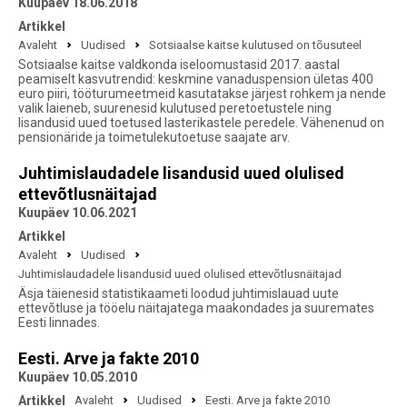
Kuupäev 18.06.2018
Artikkel
Avaleht
Uudised
Sotsiaalse kaitse kulutused on tõusuteel
Sotsiaalse kaitse valdkonda iseloomustasid 2017. aastal
peamiselt kasvutrendid: keskmine vanaduspension ületas 400
euro piiri, tööturumeetmeid kasutatakse järjest rohkem ja nende
valik laieneb, suurenesid kulutused peretoetustele ning
lisandusid uued toetused lasterikastele peredele. Vähenenud on
pensionäride ja toimetulekutoetuse saajate arv.
Juhtimislaudadele lisandusid uued olulised
ettevõtlusnäitajad
Kuupäev 10.06.2021
Artikkel
Avaleht
Uudised
Juhtimislaudadele lisandusid uued olulised ettevõtlusnäitajad
Äsja täienesid statistikaameti loodud juhtimislauad uute
ettevõtluse ja tööelu näitajatega maakondades ja suuremates
Eesti linnades.
Eesti. Arve ja fakte 2010
Kuupäev 10.05.2010
Artikkel
Avaleht
Uudised
Eesti. Arve ja fakte 2010