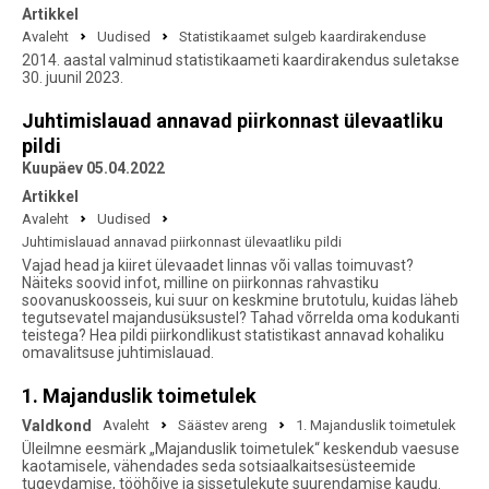
Artikkel
Avaleht
Uudised
Statistikaamet sulgeb kaardirakenduse
2014. aastal valminud statistikaameti kaardirakendus suletakse
30. juunil 2023.
Juhtimislauad annavad piirkonnast ülevaatliku
pildi
Kuupäev 05.04.2022
Artikkel
Avaleht
Uudised
Juhtimislauad annavad piirkonnast ülevaatliku pildi
Vajad head ja kiiret ülevaadet linnas või vallas toimuvast?
Näiteks soovid infot, milline on piirkonnas rahvastiku
soovanuskoosseis, kui suur on keskmine brutotulu, kuidas läheb
tegutsevatel majandusüksustel? Tahad võrrelda oma kodukanti
teistega? Hea pildi piirkondlikust statistikast annavad kohaliku
omavalitsuse juhtimislauad.
1. Majanduslik toimetulek
Valdkond
Avaleht
Säästev areng
1. Majanduslik toimetulek
Üleilmne eesmärk „Majanduslik toimetulek“ keskendub vaesuse
kaotamisele, vähendades seda sotsiaalkaitsesüsteemide
tugevdamise, tööhõive ja sissetulekute suurendamise kaudu.