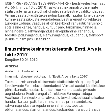
ISSN 1736 - 8677 ISBN 978-9985-74-472-7 Eesti keeles Formaat
A6. 56 lk Ilmus: 10.05.2010 Taskuteatmik annab olulisemate
statistiliste näitajate põhjal lühiülevaate Eesti eluvaldkondadest.
Viimast aastat käsitletakse põhjalikumalt, muutusi kirjeldatakse
kümne aasta pikkuste aegridadena. Eesti arengut võrreldakse
Euroopa Liiduga. Vaatluse all on keskkond, rahvastik, tervishoid,
sotsiaalne kaitse, haridus, kultuur, palk, tarbimine, hinnad ja
hinnaindeksid, rahvamajanduse arvepidamine, rahandus,
tööstus, põllumajandus, elamumajandus, kaubandus, transport
ja side, turism jms. Lisatud on
Ilmus mitmekeelne taskuteatmik "Eesti. Arve ja
fakte 2010"
Kuupäev 30.04.2010
Artikkel
Avaleht
Uudised
Ilmus mitmekeelne taskuteatmik "Eesti. Arve ja fakte 2010"
Taskuteatmik annab olulisemate statistiliste näitajate põhjal
lühiülevaate Eesti eluvaldkondadest. Viimast aastat käsitletakse
põhjalikumalt, muutusi kirjeldatakse kümne aasta pikkuste
aegridadena. Eesti arengut võrreldakse Euroopa Liiduga.
Vaatluse all on keskkond, rahvastik, tervishoid, sotsiaalne kaitse,
haridus, kultuur, palk, tarbimine, hinnad ja hinnaindeksid,
rahvamajanduse arvepidamine, rahandus, tööstus,
põllumajandus, elamumajandus, kaubandus, transport ja side,