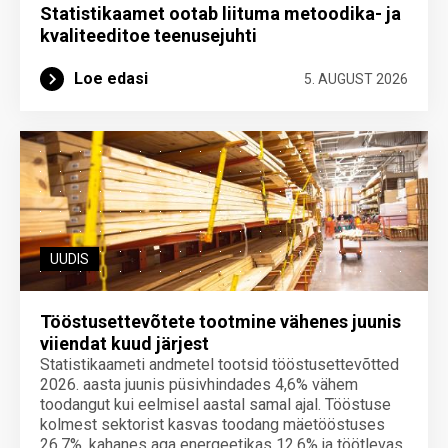
Statistikaamet ootab liituma metoodika- ja
kvaliteeditoe teenuse­juhti
Loe edasi
5. AUGUST 2026
UUDIS
Tööstusettevõtete tootmine vähenes juunis
viiendat kuud järjest
Statistikaameti andmetel tootsid tööstusettevõtted
2026. aasta juunis püsivhindades 4,6% vähem
toodangut kui eelmisel aastal samal ajal. Tööstuse
kolmest sektorist kasvas toodang mäetööstuses
26,7%, kahanes aga energeetikas 12,6% ja töötlevas