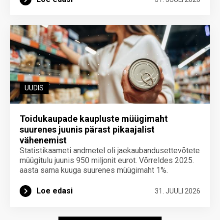
UUDIS
Toidukaupade kaupluste müügimaht
suurenes juunis pärast pikaajalist
vähenemist
Statistikaameti andmetel oli jaekaubandusettevõtete
müügitulu juunis 950 miljonit eurot. Võrreldes 2025.
aasta sama kuuga suurenes müügimaht 1%.
Loe edasi
31. JUULI 2026