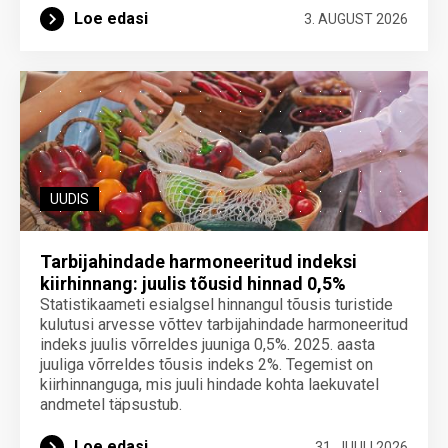
Loe edasi
3. AUGUST 2026
UUDIS
Tarbijahindade harmoneeritud indeksi
kiirhinnang: juulis tõusid hinnad 0,5%
Statistikaameti esialgsel hinnangul tõusis turistide
kulutusi arvesse võttev tarbijahindade harmoneeritud
indeks juulis võrreldes juuniga 0,5%. 2025. aasta
juuliga võrreldes tõusis indeks 2%. Tegemist on
kiirhinnanguga, mis juuli hindade kohta laekuvatel
andmetel täpsustub.
Loe edasi
31. JUULI 2026