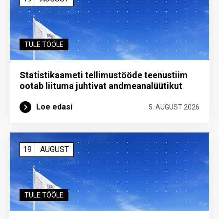
TULE TÖÖLE
Statistikaameti tellimustööde teenustiim
ootab liituma ­juhtivat andme­analüütikut
Loe edasi
5. AUGUST 2026
19
AUGUST
TULE TÖÖLE