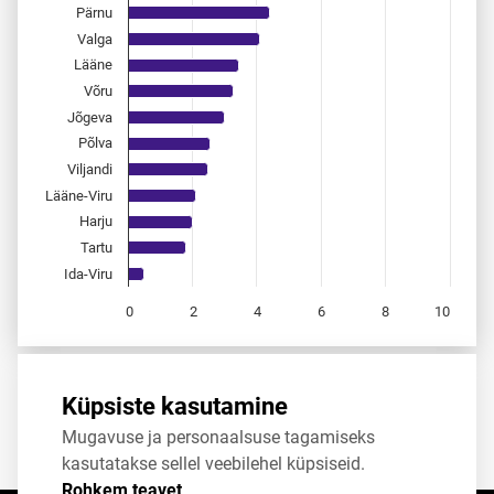
Pärnu
Valga
Lääne
Võru
Jõgeva
Põlva
Viljandi
Lääne-Viru
Harju
Tartu
Ida-Viru
0
2
4
6
8
10
End of interactive chart.
Allikas:
statistikaamet
,
rahvastikuregister
Küpsiste kasutamine
Mugavuse ja personaalsuse tagamiseks
Jaga
Tweet
kasutatakse sellel veebilehel küpsiseid.
Rohkem teavet