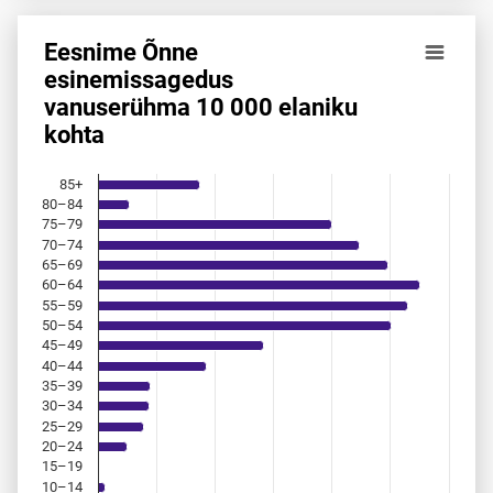
Eesnime Õnne
Eesnime Õnne esinemis­sagedus vanuserühma 10 000 elan
esinemis­sagedus
vanuserühma 10 000 elaniku
Bar chart with 18 bars.
kohta
Allikas: statistikaamet, rahvastikuregister
The chart has 1 X axis displaying categories.
The chart has 1 Y axis displaying values. Data ranges from 
85+
80–84
75–79
70–74
65–69
60–64
55–59
50–54
45–49
40–44
35–39
30–34
25–29
20–24
15–19
10–14