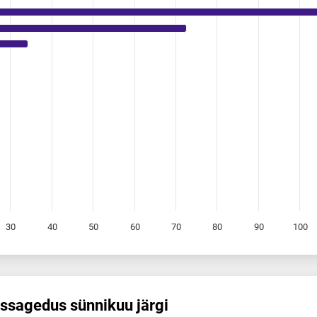
30
40
50
60
70
80
90
100
s­sagedus sünnikuu järgi
sünnikuu järgi