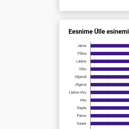
End of interactive chart.
Eesnime Ülle esinem
Eesnime Ülle esinemis­sagedu
Järva
Bar chart with 15 bars.
Allikas: statistikaamet, rahvast
Põlva
The chart has 1 X axis displayi
Lääne
The chart has 1 Y axis displayi
Võru
Viljandi
Jõgeva
Lääne-Viru
Hiiu
Rapla
Pärnu
Saare