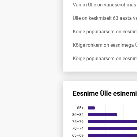
Vanim Ülle on vanuserühmas
Ülle on keskmiselt 63 aasta 
Kõige populaarsem on eesnimi
Kõige rohkem on eesnimega Üll
Kõige populaarsem on eesnim
Eesnime Ülle esinem
Eesnime Ülle esinemis­sagedus
85+
Bar chart with 18 bars.
80–84
Allikas: statistikaamet, rahvast
75–79
The chart has 1 X axis displayi
The chart has 1 Y axis display
70–74
65–69