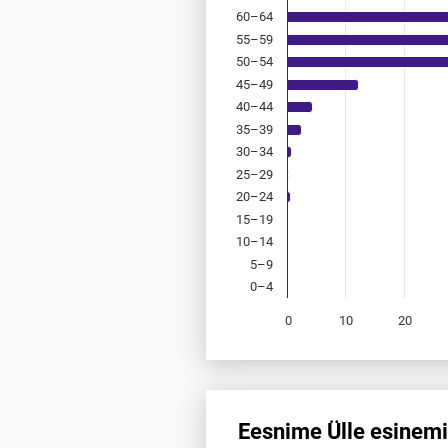
60–64
55–59
50–54
45–49
40–44
35–39
30–34
25–29
20–24
15–19
10–14
5–9
0–4
0
10
20
End of interactive chart.
Eesnime Ülle esinemi
Eesnime Ülle esinemis­sagedus 