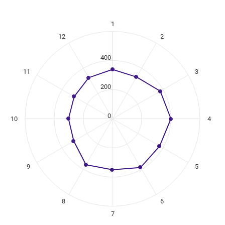
1
ikuregister
12
2
ng categories.
ing values. Data ranges from 302 to 401.
400
11
3
200
0
10
4
9
5
8
6
7