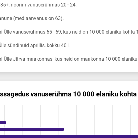
 85+, noorim vanuserühmas 20–24.
vanune (mediaanvanus on 63).
 Ülle vanuserühmas 65–69, kus neid on 10 000 elaniku kohta 
e sündinuid aprillis, kokku 401.
i Ülle Järva maakonnas, kus neid on maakonna 10 000 elaniku 
is­sagedus vanuserühma 10 000 elaniku kohta
 vanuserühma 10 000 elaniku kohta
ikuregister
ng categories.
ing values. Data ranges from 0 to 124.03.