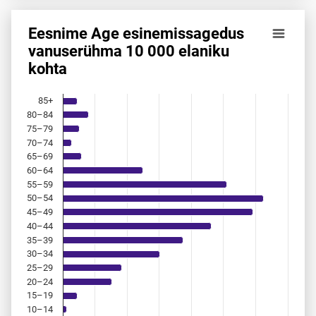
Eesnime Age esinemis­sagedus
Eesnime Age esinemis­sagedus vanuserühma 10 000 elanik
vanuserühma 10 000 elaniku
kohta
Bar chart with 18 bars.
Allikas: statistikaamet, rahvastikuregister
The chart has 1 X axis displaying categories.
85+
The chart has 1 Y axis displaying values. Data ranges from 
80–84
75–79
70–74
65–69
60–64
55–59
50–54
45–49
40–44
35–39
30–34
25–29
20–24
15–19
10–14