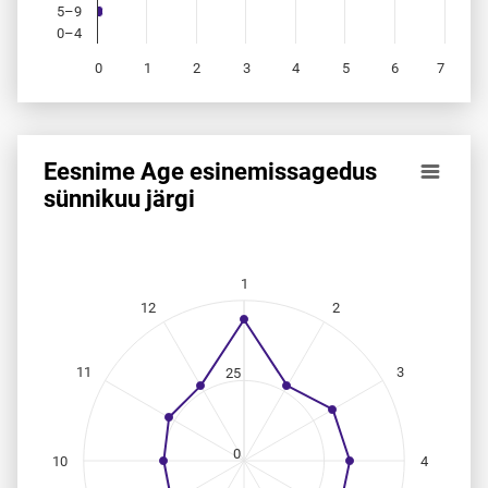
5–9
0–4
0
1
2
3
4
5
6
7
End of interactive chart.
Eesnime Age esinemis­sagedus
Eesnime Age esinemis­sagedus sünnikuu järgi
sünnikuu järgi
Line chart with 12 data points.
Allikas: statistikaamet, rahvastikuregister
The chart has 1 X axis displaying categories.
1
The chart has 1 Y axis displaying values. Data ranges from
12
2
11
3
25
0
10
4