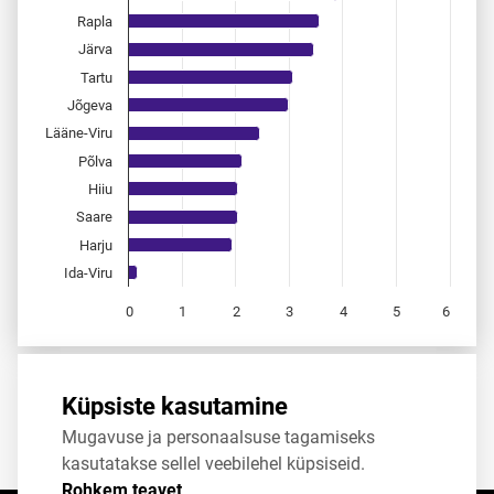
Rapla
Järva
Tartu
Jõgeva
Lääne-Viru
Põlva
Hiiu
Saare
Harju
Ida-Viru
0
1
2
3
4
5
6
End of interactive chart.
Allikas:
statistikaamet
,
rahvastikuregister
Küpsiste kasutamine
Mugavuse ja personaalsuse tagamiseks
Jaga
Tweet
kasutatakse sellel veebilehel küpsiseid.
Rohkem teavet