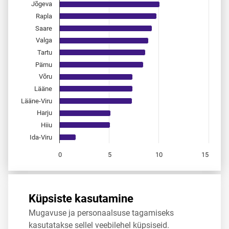
Jõgeva
Rapla
Saare
Valga
Tartu
Pärnu
Võru
Lääne
Lääne-Viru
Harju
Hiiu
Ida-Viru
0
5
10
15
End of interactive chart.
Allikas:
statistikaamet
,
rahvastikuregister
Küpsiste kasutamine
Mugavuse ja personaalsuse tagamiseks
Jaga
Tweet
kasutatakse sellel veebilehel küpsiseid.