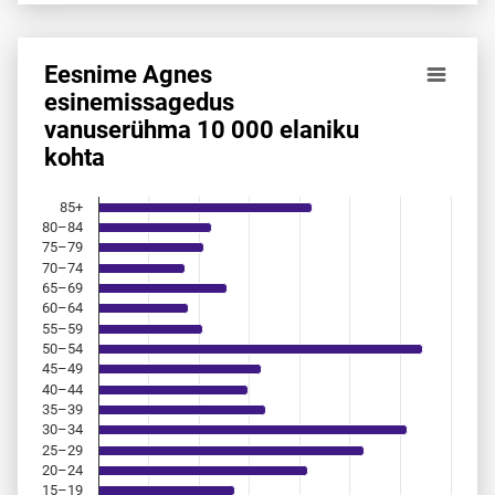
Eesnime Agnes
Eesnime Agnes esinemis­sagedus vanuserühma 10 000 ela
esinemis­sagedus
vanuserühma 10 000 elaniku
Bar chart with 18 bars.
kohta
Allikas: statistikaamet, rahvastikuregister
The chart has 1 X axis displaying categories.
The chart has 1 Y axis displaying values. Data ranges from 
85+
80–84
75–79
70–74
65–69
60–64
55–59
50–54
45–49
40–44
35–39
30–34
25–29
20–24
15–19