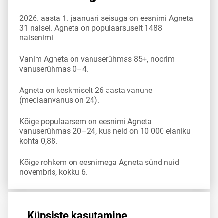
2026. aasta 1. jaanuari seisuga on eesnimi Agneta
31 naisel. Agneta on populaarsuselt 1488.
naisenimi.
Vanim Agneta on vanuserühmas 85+, noorim
vanuserühmas 0–4.
Agneta on keskmiselt 26 aasta vanune
(mediaanvanus on 24).
Kõige populaarsem on eesnimi Agneta
vanuserühmas 20–24, kus neid on 10 000 elaniku
kohta 0,88.
Kõige rohkem on eesnimega Agneta sündinuid
novembris, kokku 6.
Allikas:
statistikaamet
,
rahvastikuregister
Küpsiste kasutamine