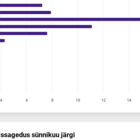
4
6
8
10
12
14
s­sagedus sünnikuu järgi
 sünnikuu järgi