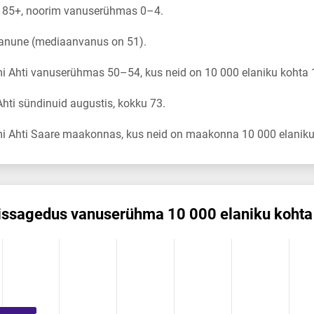
 85+, noorim vanuserühmas 0–4.
vanune (mediaanvanus on 51).
 Ahti vanuserühmas 50–54, kus neid on 10 000 elaniku kohta 
ti sündinuid augustis, kokku 73.
i Ahti Saare maakonnas, kus neid on maakonna 10 000 elaniku
is­sagedus vanuserühma 10 000 elaniku kohta
s vanuserühma 10 000 elaniku kohta
ikuregister
ng categories.
ng values. Data ranges from 0.12 to 18.