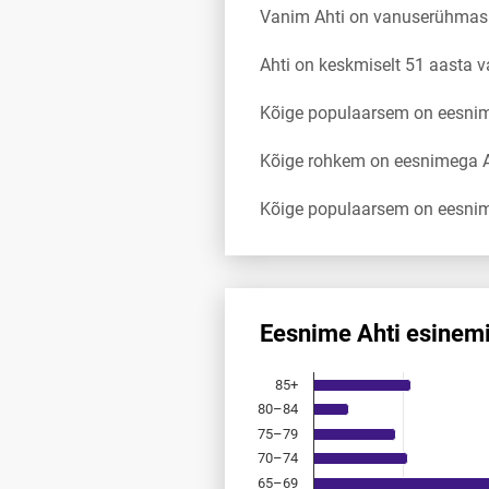
Vanim Ahti on vanuserühmas
Ahti on keskmiselt 51 aasta 
Kõige populaarsem on eesnimi
Kõige rohkem on eesnimega Ah
Kõige populaarsem on eesnim
Eesnime Ahti esinem
Eesnime Ahti esinemis­sagedu
85+
Bar chart with 18 bars.
80–84
Allikas: statistikaamet, rahvast
75–79
The chart has 1 X axis displayi
The chart has 1 Y axis displayi
70–74
65–69