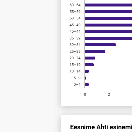
60–64
55–59
50–54
45–49
40–44
35–39
30–34
25–29
20–24
15–19
10–14
5–9
0–4
0
2
End of interactive chart.
Eesnime Ahti esinemi
Eesnime Ahti esinemis­sagedus