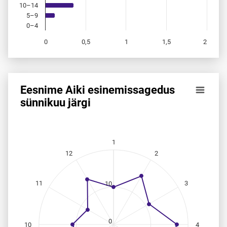
10–14
5–9
0–4
0
0,5
1
1,5
2
End of interactive chart.
Eesnime Aiki esinemis­sagedus
Eesnime Aiki esinemis­sagedus sünnikuu järgi
sünnikuu järgi
Line chart with 12 data points.
Allikas: statistikaamet, rahvastikuregister
The chart has 1 X axis displaying categories.
1
The chart has 1 Y axis displaying values. Data ranges from 
12
2
11
3
10
0
10
4