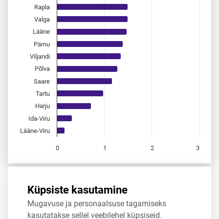
Rapla
Valga
Lääne
Pärnu
Viljandi
Põlva
Saare
Tartu
Harju
Ida-Viru
Lääne-Viru
0
1
2
3
End of interactive chart.
Allikas:
statistikaamet
,
rahvastikuregister
Küpsiste kasutamine
Mugavuse ja personaalsuse tagamiseks
Jaga
Tweet
kasutatakse sellel veebilehel küpsiseid.