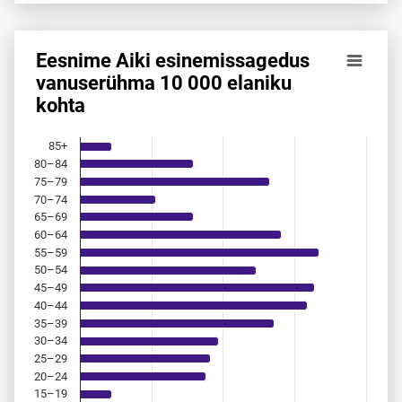
Eesnime Aiki esinemis­sagedus
Eesnime Aiki esinemis­sagedus vanuserühma 10 000 elanik
vanuserühma 10 000 elaniku
kohta
Bar chart with 18 bars.
Allikas: statistikaamet, rahvastikuregister
The chart has 1 X axis displaying categories.
85+
The chart has 1 Y axis displaying values. Data ranges from 
80–84
75–79
70–74
65–69
60–64
55–59
50–54
45–49
40–44
35–39
30–34
25–29
20–24
15–19