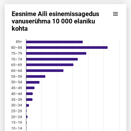
Eesnime Aili esinemis­sagedus
Eesnime Aili esinemis­sagedus vanuserühma 10 000 elanik
vanuserühma 10 000 elaniku
kohta
Bar chart with 18 bars.
Allikas: statistikaamet, rahvastikuregister
The chart has 1 X axis displaying categories.
85+
The chart has 1 Y axis displaying values. Data ranges from 
80–84
75–79
70–74
65–69
60–64
55–59
50–54
45–49
40–44
35–39
30–34
25–29
20–24
15–19
10–14