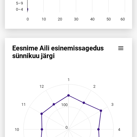
5–9
0–4
0
10
20
30
40
50
60
End of interactive chart.
Eesnime Aili esinemis­sagedus
Eesnime Aili esinemis­sagedus sünnikuu järgi
sünnikuu järgi
Line chart with 12 data points.
Allikas: statistikaamet, rahvastikuregister
The chart has 1 X axis displaying categories.
1
The chart has 1 Y axis displaying values. Data ranges from
12
2
11
3
100
0
10
4