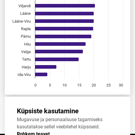
Viljandi
Lääne
Lääne-Viru
Rapla
Pärnu
Hiiu
Valga
Tartu
Harju
Ida-Viru
0
5
10
15
20
25
30
End of interactive chart.
Allikas:
statistikaamet
,
rahvastikuregister
Küpsiste kasutamine
Mugavuse ja personaalsuse tagamiseks
Jaga
Tweet
kasutatakse sellel veebilehel küpsiseid.
Rohkem teavet