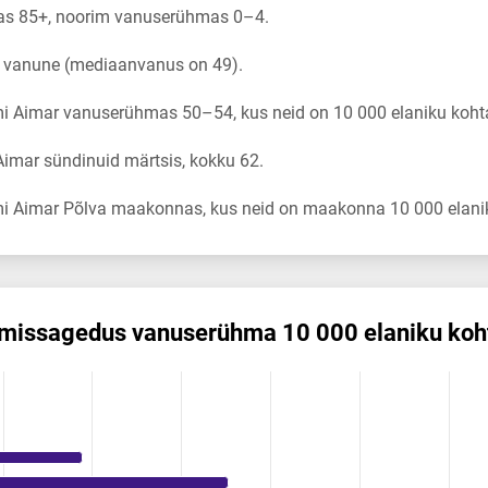
s 85+, noorim vanuserühmas 0–4.
a vanune (mediaanvanus on 49).
i Aimar vanuserühmas 50–54, kus neid on 10 000 elaniku kohta
imar sündinuid märtsis, kokku 62.
i Aimar Põlva maakonnas, kus neid on maakonna 10 000 elanik
mis­sagedus vanuserühma 10 000 elaniku koh
us vanuserühma 10 000 elaniku kohta
ikuregister
ng categories.
ng values. Data ranges from 0.12 to 9.28.