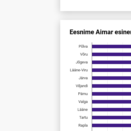
End of interactive chart.
Eesnime Aimar esine
Eesnime Aimar esinemis­saged
Põlva
Bar chart with 15 bars.
Allikas: statistikaamet, rahvast
Võru
The chart has 1 X axis displayi
Jõgeva
The chart has 1 Y axis displayi
Lääne-Viru
Järva
Viljandi
Pärnu
Valga
Lääne
Tartu
Rapla