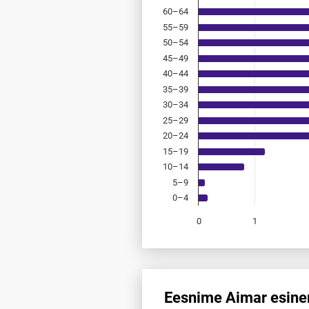
60–64
55–59
50–54
45–49
40–44
35–39
30–34
25–29
20–24
15–19
10–14
5–9
0–4
0
1
End of interactive chart.
Eesnime Aimar esinem
Eesnime Aimar esinemis­sagedu