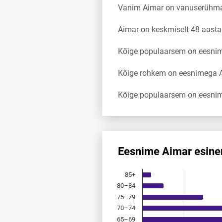
Vanim Aimar on vanuserühma
Aimar on keskmiselt 48 aast
Kõige populaarsem on eesnim
Kõige rohkem on eesnimega A
Kõige populaarsem on eesnim
Eesnime Aimar esine
Eesnime Aimar esinemis­saged
85+
Bar chart with 18 bars.
80–84
Allikas: statistikaamet, rahvast
75–79
The chart has 1 X axis displayi
The chart has 1 Y axis displayi
70–74
65–69