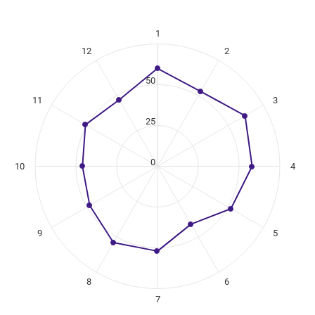
1
ikuregister
12
2
ng categories.
ng values. Data ranges from 41 to 62.
50
11
3
25
0
10
4
9
5
8
6
7