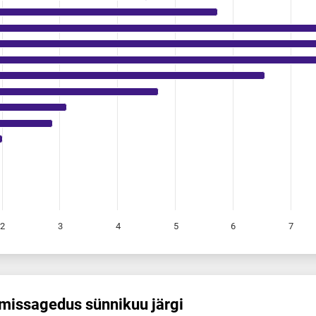
2
3
4
5
6
7
is­sagedus sünnikuu järgi
s sünnikuu järgi