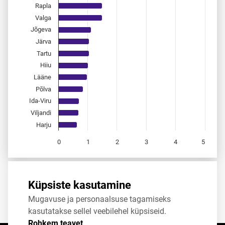
Rapla
Valga
Jõgeva
Järva
Tartu
Hiiu
Lääne
Põlva
Ida-Viru
Viljandi
Harju
0
1
2
3
4
5
End of interactive chart.
Allikas:
statistikaamet
,
rahvastikuregister
Küpsiste kasutamine
Mugavuse ja personaalsuse tagamiseks
Jaga
Tweet
kasutatakse sellel veebilehel küpsiseid.
Rohkem teavet