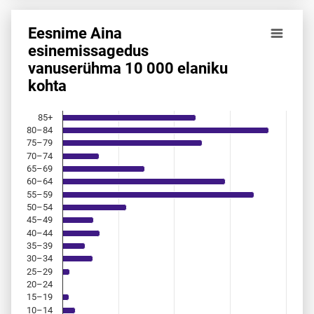
Eesnime Aina
Eesnime Aina esinemis­sagedus vanuserühma 10 000 elani
esinemis­sagedus
vanuserühma 10 000 elaniku
Bar chart with 18 bars.
kohta
Allikas: statistikaamet, rahvastikuregister
The chart has 1 X axis displaying categories.
The chart has 1 Y axis displaying values. Data ranges from 
85+
80–84
75–79
70–74
65–69
60–64
55–59
50–54
45–49
40–44
35–39
30–34
25–29
20–24
15–19
10–14