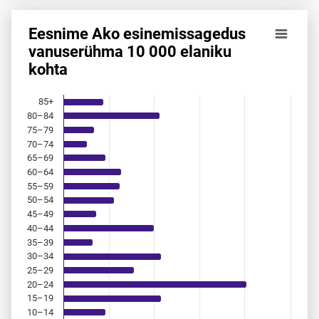
Eesnime Ako esinemis­sagedus
Eesnime Ako esinemis­sagedus vanuserühma 10 000 elanik
vanuserühma 10 000 elaniku
kohta
Bar chart with 18 bars.
Allikas: statistikaamet, rahvastikuregister
The chart has 1 X axis displaying categories.
85+
The chart has 1 Y axis displaying values. Data ranges from 
80–84
75–79
70–74
65–69
60–64
55–59
50–54
45–49
40–44
35–39
30–34
25–29
20–24
15–19
10–14