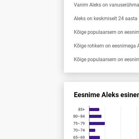
Vanim Aleks on vanuserühma
Aleks on keskmiselt 24 aast
Kõige populaarsem on eesnim
Kõige rohkem on eesnimega Al
Kõige populaarsem on eesnim
Eesnime Aleks esine
Eesnime Aleks esinemis­saged
85+
Bar chart with 18 bars.
80–84
Allikas: statistikaamet, rahvast
75–79
The chart has 1 X axis displayi
The chart has 1 Y axis displayi
70–74
65–69