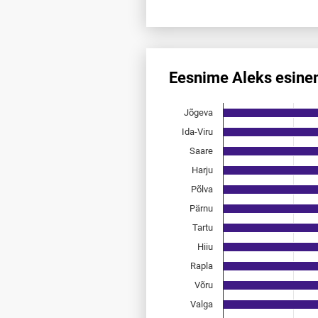
End of interactive chart.
Eesnime Aleks esine
Eesnime Aleks esinemis­saged
Jõgeva
Bar chart with 15 bars.
Allikas: statistikaamet, rahvast
Ida-Viru
The chart has 1 X axis displayi
Saare
The chart has 1 Y axis displayi
Harju
Põlva
Pärnu
Tartu
Hiiu
Rapla
Võru
Valga