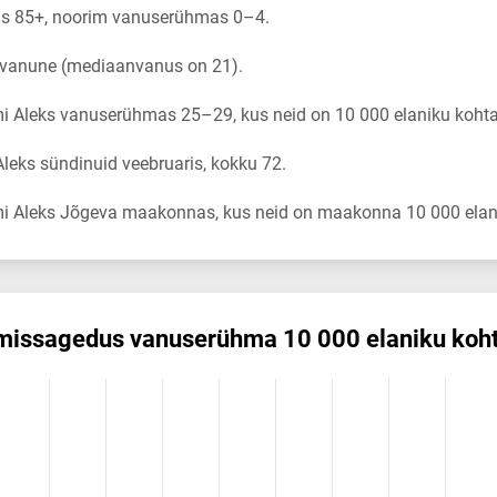
s 85+, noorim vanuserühmas 0–4.
a vanune (mediaanvanus on 21).
i Aleks vanuserühmas 25–29, kus neid on 10 000 elaniku kohta
eks sündinuid veebruaris, kokku 72.
i Aleks Jõgeva maakonnas, kus neid on maakonna 10 000 elani
mis­sagedus vanuserühma 10 000 elaniku koh
us vanuserühma 10 000 elaniku kohta
ikuregister
ng categories.
ng values. Data ranges from 0.39 to 14.61.