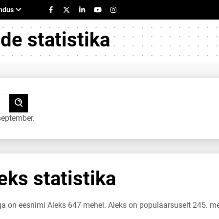
e statistika
september.
ks statistika
uga on eesnimi Aleks 647 mehel. Aleks on populaarsuselt 245. m