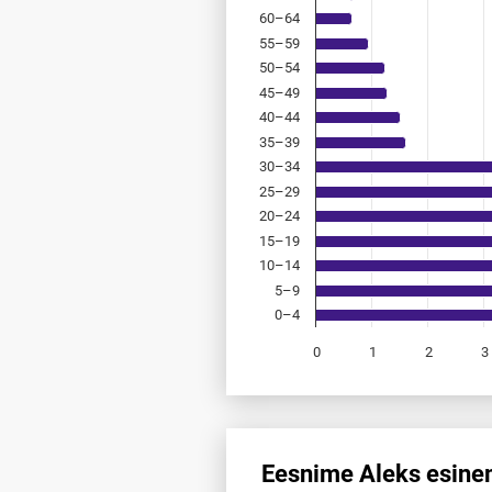
60–64
55–59
50–54
45–49
40–44
35–39
30–34
25–29
20–24
15–19
10–14
5–9
0–4
0
1
2
3
End of interactive chart.
Eesnime Aleks esinem
Eesnime Aleks esinemis­sagedu