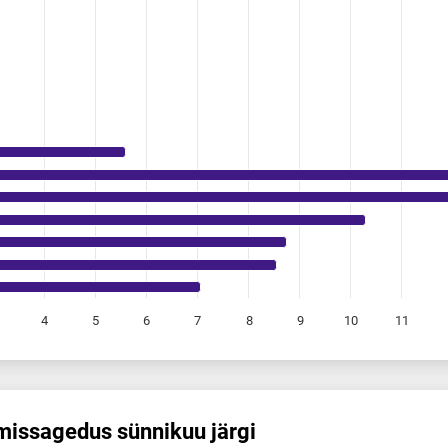
4
5
6
7
8
9
10
11
is­sagedus sünnikuu järgi
s sünnikuu järgi