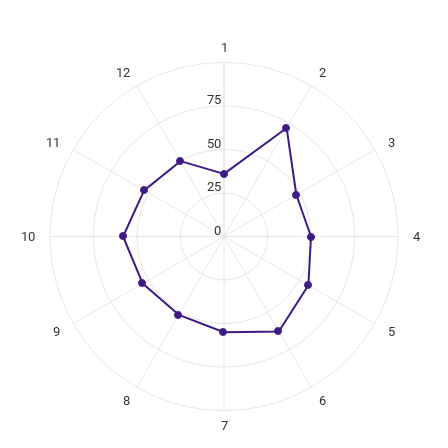
1
ikuregister
12
2
ng categories.
ng values. Data ranges from 36 to 72.
75
11
3
50
25
0
10
4
9
5
8
6
7