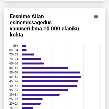
Eesnime Allan
Eesnime Allan esinemis­sagedus vanuserühma 10 000 elan
esinemis­sagedus
vanuserühma 10 000 elaniku
Bar chart with 18 bars.
kohta
Allikas: statistikaamet, rahvastikuregister
The chart has 1 X axis displaying categories.
The chart has 1 Y axis displaying values. Data ranges from 
85+
80–84
75–79
70–74
65–69
60–64
55–59
50–54
45–49
40–44
35–39
30–34
25–29
20–24
15–19