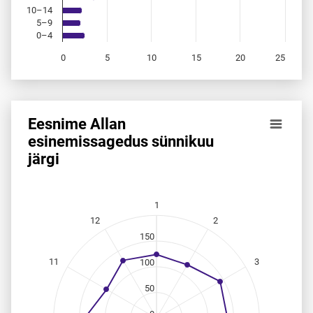
10–14
5–9
0–4
0
5
10
15
20
25
End of interactive chart.
Eesnime Allan
Eesnime Allan esinemis­sagedus sünnikuu järgi
esinemis­sagedus sünnikuu
järgi
Line chart with 12 data points.
Allikas: statistikaamet, rahvastikuregister
The chart has 1 X axis displaying categories.
The chart has 1 Y axis displaying values. Data ranges from
1
12
2
150
11
3
100
50