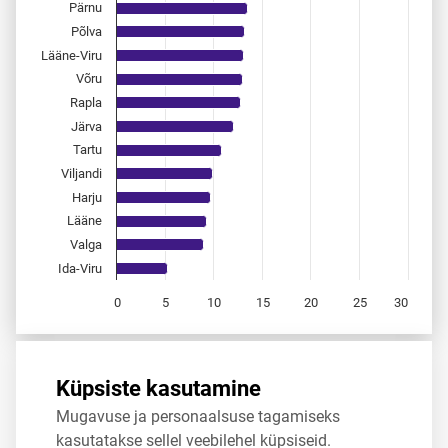
Pärnu
Põlva
Lääne-Viru
Võru
Rapla
Järva
Tartu
Viljandi
Harju
Lääne
Valga
Ida-Viru
0
5
10
15
20
25
30
End of interactive chart.
Allikas:
statistikaamet
,
rahvastikuregister
Küpsiste kasutamine
Mugavuse ja personaalsuse tagamiseks
Jaga
Tweet
kasutatakse sellel veebilehel küpsiseid.