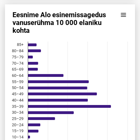
Eesnime Alo esinemis­sagedus
Eesnime Alo esinemis­sagedus vanuserühma 10 000 elanik
vanuserühma 10 000 elaniku
kohta
Bar chart with 18 bars.
Allikas: statistikaamet, rahvastikuregister
The chart has 1 X axis displaying categories.
85+
The chart has 1 Y axis displaying values. Data ranges from 
80–84
75–79
70–74
65–69
60–64
55–59
50–54
45–49
40–44
35–39
30–34
25–29
20–24
15–19
10–14