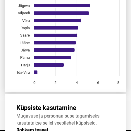
Jõgeva
Viljandi
Võru
Rapla
Saare
Lääne
Järva
Pärnu
Harju
Ida-Viru
0
2
4
6
8
End of interactive chart.
Allikas:
statistikaamet
,
rahvastikuregister
Küpsiste kasutamine
Mugavuse ja personaalsuse tagamiseks
Jaga
Tweet
kasutatakse sellel veebilehel küpsiseid.
Rohkem teavet