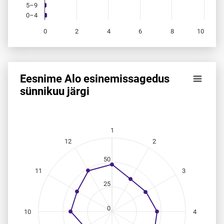
5–9
0–4
0
2
4
6
8
10
End of interactive chart.
Eesnime Alo esinemis­sagedus
Eesnime Alo esinemis­sagedus sünnikuu järgi
sünnikuu järgi
Line chart with 12 data points.
Allikas: statistikaamet, rahvastikuregister
The chart has 1 X axis displaying categories.
1
The chart has 1 Y axis displaying values. Data ranges from
12
2
50
11
3
25
0
10
4