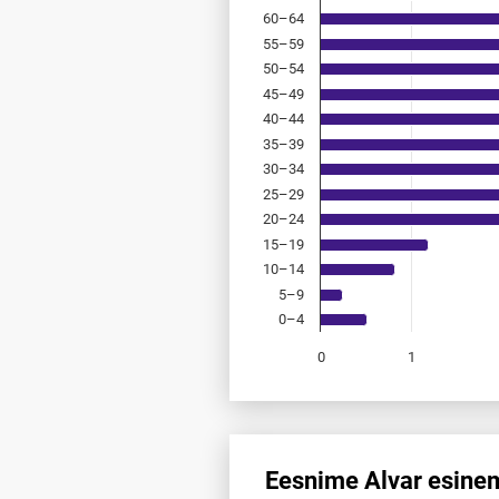
60–64
55–59
50–54
45–49
40–44
35–39
30–34
25–29
20–24
15–19
10–14
5–9
0–4
0
1
End of interactive chart.
Eesnime Alvar esinem
Eesnime Alvar esinemis­sagedu