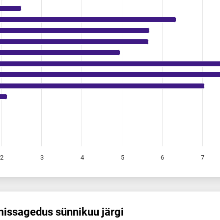
2
3
4
5
6
7
is­sagedus sünnikuu järgi
s sünnikuu järgi