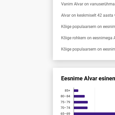
Vanim Alvar on vanuserühma
Alvar on keskmiselt 42 aasta
Kõige populaarsem on eesnimi
Kõige rohkem on eesnimega Al
Kõige populaarsem on eesnim
Eesnime Alvar esine
Eesnime Alvar esinemis­saged
85+
Bar chart with 18 bars.
80–84
Allikas: statistikaamet, rahvast
75–79
The chart has 1 X axis displayi
The chart has 1 Y axis displayi
70–74
65–69