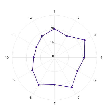
1
ikuregister
12
2
ng categories.
ng values. Data ranges from 37 to 62.
50
11
3
25
0
10
4
9
5
8
6
7