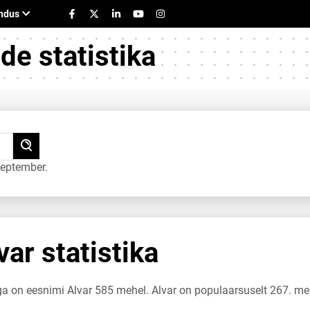
e statistika
september.
ar statistika
ga on eesnimi Alvar 585 mehel. Alvar on populaarsuselt 267. m