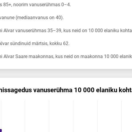
s 85+, noorim vanuserühmas 0–4.
 vanune (mediaanvanus on 40).
 Alvar vanuserühmas 35–39, kus neid on 10 000 elaniku kohta
var sündinuid märtsis, kokku 62.
i Alvar Saare maakonnas, kus neid on maakonna 10 000 elanik
mis­sagedus vanuserühma 10 000 elaniku koht
us vanuserühma 10 000 elaniku kohta
ikuregister
ng categories.
ng values. Data ranges from 0.22 to 9.42.