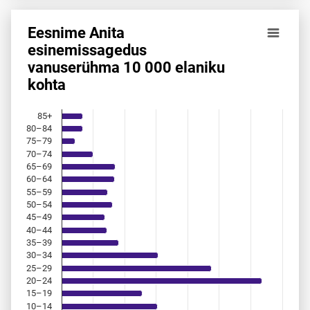
Eesnime Anita
Eesnime Anita esinemis­sagedus vanuserühma 10 000 elan
esinemis­sagedus
vanuserühma 10 000 elaniku
Bar chart with 18 bars.
kohta
Allikas: statistikaamet, rahvastikuregister
The chart has 1 X axis displaying categories.
The chart has 1 Y axis displaying values. Data ranges from 
85+
80–84
75–79
70–74
65–69
60–64
55–59
50–54
45–49
40–44
35–39
30–34
25–29
20–24
15–19
10–14