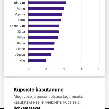
Ida-Viru
Pärnu
Viljandi
Tartu
Lääne-Viru
Järva
Põlva
Rapla
Lääne
Jõgeva
Hiiu
0
2
4
6
8
End of interactive chart.
Allikas:
statistikaamet
,
rahvastikuregister
Küpsiste kasutamine
Mugavuse ja personaalsuse tagamiseks
Jaga
Tweet
kasutatakse sellel veebilehel küpsiseid.
Rohkem teavet