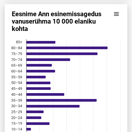
Eesnime Ann esinemis­sagedus
Eesnime Ann esinemis­sagedus vanuserühma 10 000 elanik
vanuserühma 10 000 elaniku
kohta
Bar chart with 18 bars.
Allikas: statistikaamet, rahvastikuregister
The chart has 1 X axis displaying categories.
85+
The chart has 1 Y axis displaying values. Data ranges from 
80–84
75–79
70–74
65–69
60–64
55–59
50–54
45–49
40–44
35–39
30–34
25–29
20–24
15–19
10–14