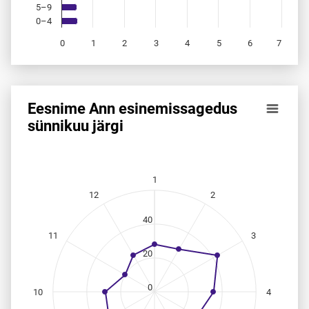
5–9
0–4
0
1
2
3
4
5
6
7
End of interactive chart.
Eesnime Ann esinemis­sagedus
Eesnime Ann esinemis­sagedus sünnikuu järgi
sünnikuu järgi
Line chart with 12 data points.
Allikas: statistikaamet, rahvastikuregister
The chart has 1 X axis displaying categories.
1
The chart has 1 Y axis displaying values. Data ranges from
12
2
40
11
3
20
0
10
4