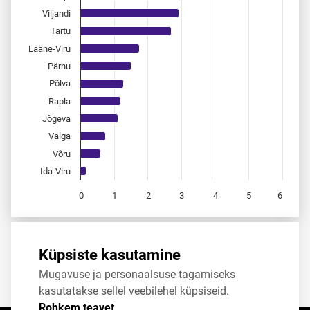
Viljandi
Tartu
Lääne-Viru
Pärnu
Põlva
Rapla
Jõgeva
Valga
Võru
Ida-Viru
0
1
2
3
4
5
6
End of interactive chart.
Allikas:
statistikaamet
,
rahvastikuregister
Küpsiste kasutamine
Mugavuse ja personaalsuse tagamiseks
Jaga
Tweet
kasutatakse sellel veebilehel küpsiseid.
Rohkem teavet