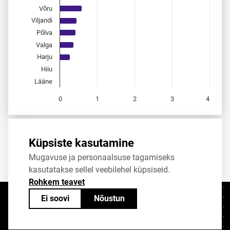
Võru
Viljandi
Põlva
Valga
Harju
Hiiu
Lääne
0
1
2
3
4
End of interactive chart.
Allikas:
statistikaamet
,
rahvastikuregister
Küpsiste kasutamine
Mugavuse ja personaalsuse tagamiseks
Jaga
Tweet
kasutatakse sellel veebilehel küpsiseid.
Rohkem teavet
Ei soovi
Nõustun
Kontaktid
+372 625 9300
stat@stat.ee
Küpsiste sätted