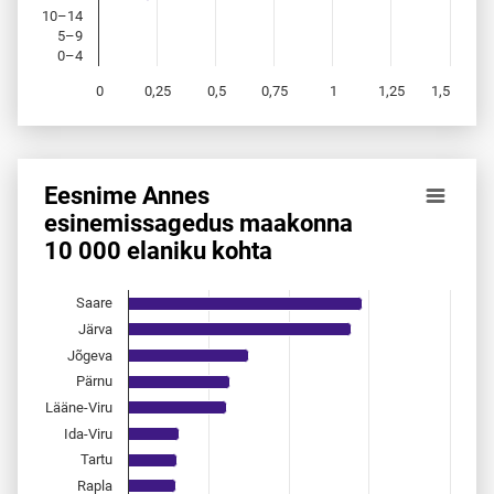
10–14
5–9
0–4
0
0,25
0,5
0,75
1
1,25
1,5
End of interactive chart.
Eesnime Annes
Eesnime Annes esinemis­sagedus maakonna 10 000 elanik
esinemis­sagedus maakonna
10 000 elaniku kohta
Bar chart with 15 bars.
Allikas: statistikaamet, rahvastikuregister
The chart has 1 X axis displaying categories.
Saare
The chart has 1 Y axis displaying values. Data ranges from 
Järva
Jõgeva
Pärnu
Lääne-Viru
Ida-Viru
Tartu
Rapla