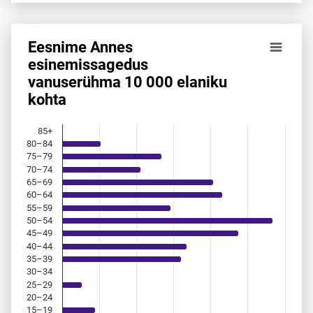
Eesnime Annes
Eesnime Annes esinemis­sagedus vanuserühma 10 000 ela
esinemis­sagedus
vanuserühma 10 000 elaniku
Bar chart with 18 bars.
kohta
Allikas: statistikaamet, rahvastikuregister
The chart has 1 X axis displaying categories.
The chart has 1 Y axis displaying values. Data ranges from 
85+
80–84
75–79
70–74
65–69
60–64
55–59
50–54
45–49
40–44
35–39
30–34
25–29
20–24
15–19