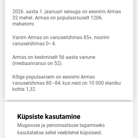
2026. aasta 1. jaanuari seisuga on eesnimi Armas
32 mehel. Armas on populaarsuselt 1206.
mehenimi.
Vanim Armas on vanuserühmas 85+, noorim
vanuserühmas 0–4.
Armas on keskmiselt 56 aasta vanune
(mediaanvanus on 52).
Kõige populaarsem on eesnimi Armas
vanuserühmas 80–84, kus neid on 10 000 elaniku
kohta 1,32.
Allikas:
statistikaamet
,
rahvastikuregister
Küpsiste kasutamine
Mugavuse ja personaalsuse tagamiseks
Jaga
Tweet
kasutatakse sellel veebilehel küpsiseid.