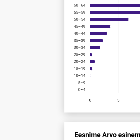
60–64
55–59
50–54
45–49
40–44
35–39
30–34
25–29
20–24
15–19
10–14
5–9
0–4
0
5
End of interactive chart.
Eesnime Arvo esinemi
Eesnime Arvo esinemis­sagedus