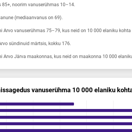
 85+, noorim vanuserühmas 10–14.
 vanune (mediaanvanus on 69).
i Arvo vanuserühmas 75–79, kus neid on 10 000 elaniku kohta 
rvo sündinuid märtsis, kokku 176.
i Arvo Järva maakonnas, kus neid on maakonna 10 000 elaniku
is­sagedus vanuserühma 10 000 elaniku koht
s vanuserühma 10 000 elaniku kohta
ikuregister
ng categories.
ng values. Data ranges from 0 to 42.32.