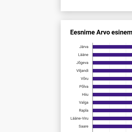
End of interactive chart.
Eesnime Arvo esinem
Eesnime Arvo esinemis­sagedu
Järva
Bar chart with 15 bars.
Allikas: statistikaamet, rahvast
Lääne
The chart has 1 X axis displayi
Jõgeva
The chart has 1 Y axis displayi
Viljandi
Võru
Põlva
Hiiu
Valga
Rapla
Lääne-Viru
Saare