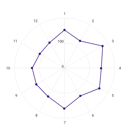
1
ikuregister
12
2
ng categories.
ing values. Data ranges from 114 to 176.
11
3
100
0
10
4
9
5
8
6
7