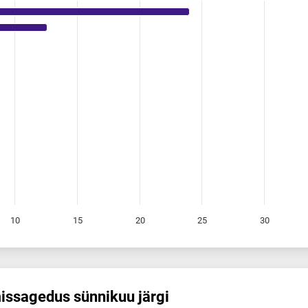
10
15
20
25
30
s­sagedus sünnikuu järgi
 sünnikuu järgi