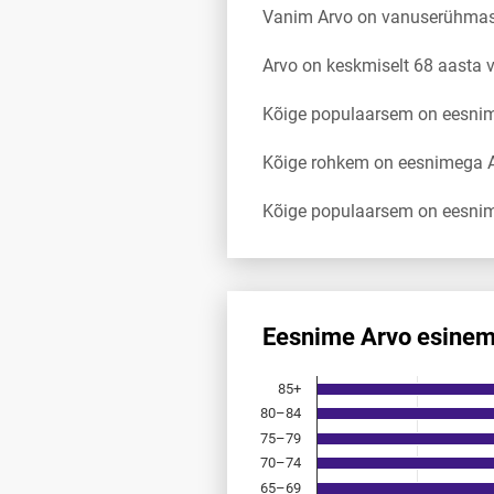
Vanim Arvo on vanuserühmas
Arvo on keskmiselt 68 aasta
Kõige populaarsem on eesnim
Kõige rohkem on eesnimega A
Kõige populaarsem on eesnim
Eesnime Arvo esinem
Eesnime Arvo esinemis­sagedu
85+
Bar chart with 18 bars.
80–84
Allikas: statistikaamet, rahvast
75–79
The chart has 1 X axis displayi
The chart has 1 Y axis displayi
70–74
65–69