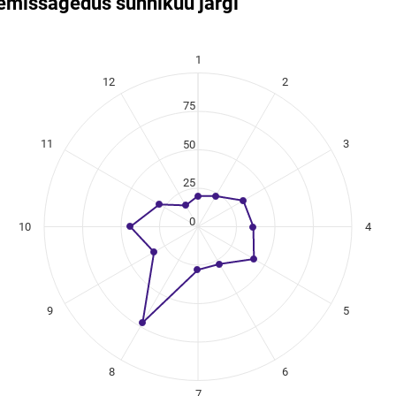
mis­sagedus sünnikuu järgi
us sünnikuu järgi
1
ikuregister
12
2
ng categories.
ng values. Data ranges from 16 to 72.
75
11
3
50
25
0
10
4
9
5
8
6
7