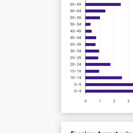
65–69
60–64
55–59
50–54
45–49
40–44
35–39
30–34
25–29
20–24
15–19
10–14
5–9
0–4
0
1
2
3
End of interactive chart.