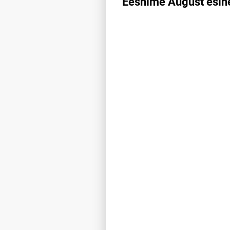
Eesnime August esine
Eesnime August esinemis­saged
Line chart with 12 data points.
Allikas: statistikaamet, rahvast
The chart has 1 X axis displayi
The chart has 1 Y axis displayi