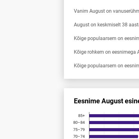
Vanim August on vanuserühm
August on keskmiselt 38 aas
Kõige populaarsem on eesnim
Kõige rohkem on eesnimega A
Kõige populaarsem on eesnim
Eesnime August esin
Eesnime August esinemis­sage
85+
Bar chart with 18 bars.
80–84
Allikas: statistikaamet, rahvast
75–79
The chart has 1 X axis displayi
The chart has 1 Y axis displayi
70–74