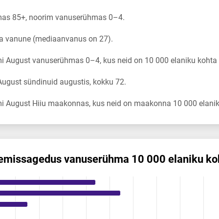
as 85+, noorim vanuserühmas 0–4.
ta vanune (mediaanvanus on 27).
i August vanuserühmas 0–4, kus neid on 10 000 elaniku kohta 
ugust sündinuid augustis, kokku 72.
i August Hiiu maakonnas, kus neid on maakonna 10 000 elanik
emis­sagedus vanuserühma 10 000 elaniku ko
dus vanuserühma 10 000 elaniku kohta
ikuregister
ng categories.
ng values. Data ranges from 0.38 to 15.83.