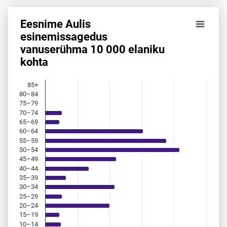
Eesnime Aulis
Eesnime Aulis esinemis­sagedus vanuserühma 10 000 elan
esinemis­sagedus
vanuserühma 10 000 elaniku
Bar chart with 18 bars.
kohta
Allikas: statistikaamet, rahvastikuregister
The chart has 1 X axis displaying categories.
The chart has 1 Y axis displaying values. Data ranges from 
85+
80–84
75–79
70–74
65–69
60–64
55–59
50–54
45–49
40–44
35–39
30–34
25–29
20–24
15–19
10–14