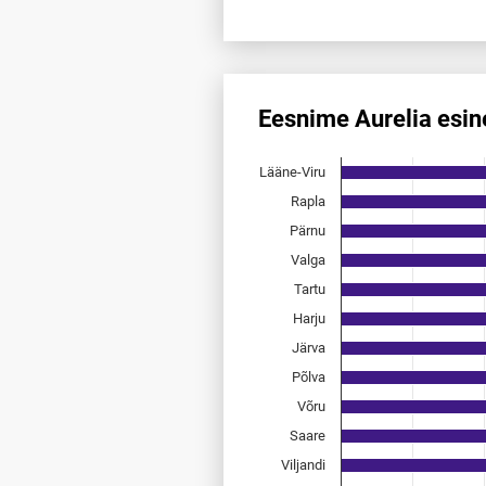
End of interactive chart.
Eesnime Aurelia esi
Eesnime Aurelia esinemis­sag
Lääne-Viru
Bar chart with 15 bars.
Allikas: statistikaamet, rahvast
Rapla
The chart has 1 X axis displayi
Pärnu
The chart has 1 Y axis displayi
Valga
Tartu
Harju
Järva
Põlva
Võru
Saare
Viljandi