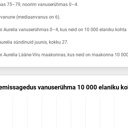
mas 75–79, noorim vanuserühmas 0–4.
a vanune (mediaanvanus on 6).
 Aurelia vanuserühmas 0–4, kus neid on 10 000 elaniku kohta 
relia sündinuid juunis, kokku 27.
i Aurelia Lääne-Viru maakonnas, kus neid on maakonna 10 000 
nemis­sagedus vanuserühma 10 000 elaniku ko
dus vanuserühma 10 000 elaniku kohta
ikuregister
ng categories.
ng values. Data ranges from 0 to 14.65.