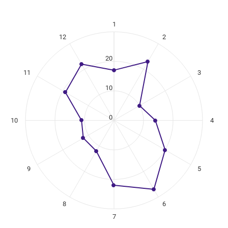
1
ikuregister
12
2
ng categories.
ng values. Data ranges from 10 to 27.
20
11
3
10
0
10
4
9
5
8
6
7