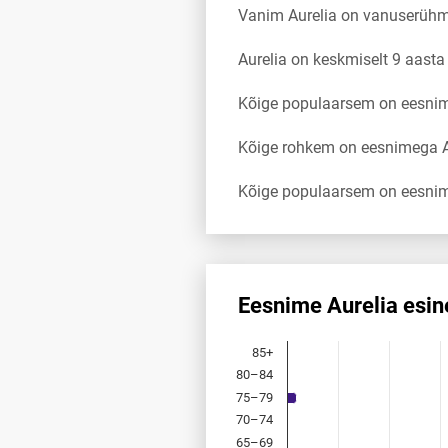
Vanim Aurelia on vanuserüh
Aurelia on keskmiselt 9 aast
Kõige populaarsem on eesnimi
Kõige rohkem on eesnimega Au
Kõige populaarsem on eesnim
Eesnime Aurelia esi
Eesnime Aurelia esinemis­sage
85+
Bar chart with 18 bars.
80–84
Allikas: statistikaamet, rahvast
75–79
The chart has 1 X axis displayi
The chart has 1 Y axis displayi
70–74
65–69