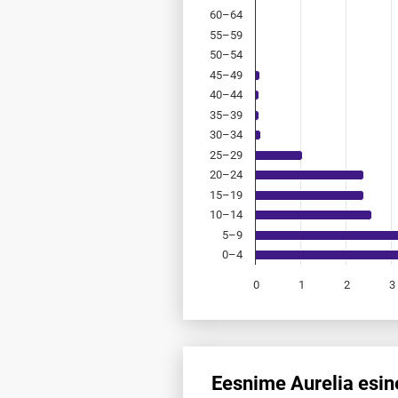
60–64
55–59
50–54
45–49
40–44
35–39
30–34
25–29
20–24
15–19
10–14
5–9
0–4
0
1
2
3
End of interactive chart.
Eesnime Aurelia esin
Eesnime Aurelia esinemis­saged