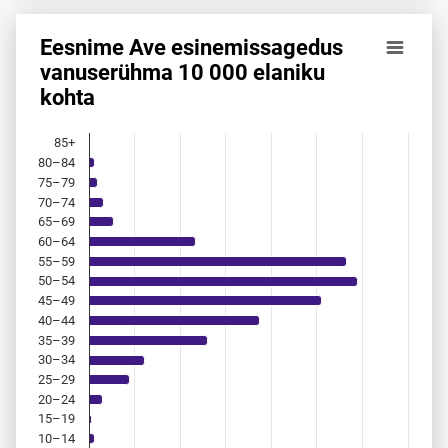
Eesnime Ave esinemis­sagedus
Eesnime Ave esinemis­sagedus vanuserühma 10 000 elanik
vanuserühma 10 000 elaniku
kohta
Bar chart with 18 bars.
Allikas: statistikaamet, rahvastikuregister
The chart has 1 X axis displaying categories.
85+
The chart has 1 Y axis displaying values. Data ranges from 
80–84
75–79
70–74
65–69
60–64
55–59
50–54
45–49
40–44
35–39
30–34
25–29
20–24
15–19
10–14