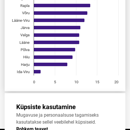
Rapla
Võru
Lääne-Viru
Järva
Valga
Lääne
Põlva
Hiiu
Harju
Ida-Viru
0
5
10
15
20
End of interactive chart.
Allikas:
statistikaamet
,
rahvastikuregister
Küpsiste kasutamine
Mugavuse ja personaalsuse tagamiseks
Jaga
Tweet
kasutatakse sellel veebilehel küpsiseid.
Rohkem teavet