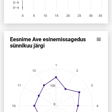
5–9
0–4
0
5
10
15
20
25
30
35
End of interactive chart.
Eesnime Ave esinemis­sagedus
Eesnime Ave esinemis­sagedus sünnikuu järgi
sünnikuu järgi
Line chart with 12 data points.
Allikas: statistikaamet, rahvastikuregister
The chart has 1 X axis displaying categories.
1
The chart has 1 Y axis displaying values. Data ranges from
12
2
11
3
100
0
10
4