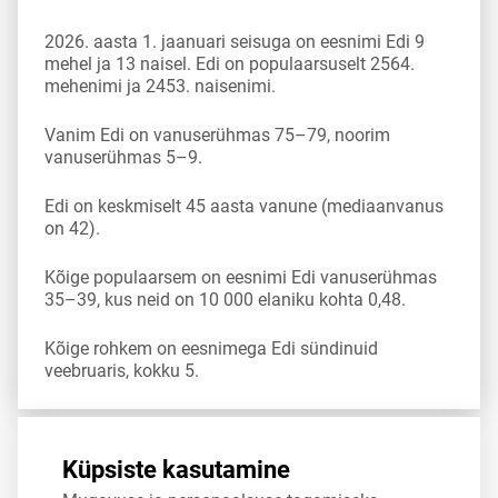
2026. aasta 1. jaanuari seisuga on eesnimi Edi 9
mehel ja 13 naisel. Edi on populaarsuselt 2564.
mehenimi ja 2453. naisenimi.
Vanim Edi on vanuserühmas 75–79, noorim
vanuserühmas 5–9.
Edi on keskmiselt 45 aasta vanune (mediaanvanus
on 42).
Kõige populaarsem on eesnimi Edi vanuserühmas
35–39, kus neid on 10 000 elaniku kohta 0,48.
Kõige rohkem on eesnimega Edi sündinuid
veebruaris, kokku 5.
Allikas:
statistikaamet
,
rahvastikuregister
Küpsiste kasutamine