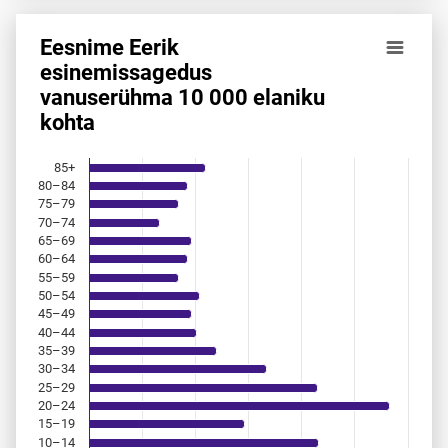
Eesnime Eerik
Eesnime Eerik esinemis­sagedus vanuserühma 10 000 elani
esinemis­sagedus
vanuserühma 10 000 elaniku
Bar chart with 18 bars.
kohta
Allikas: statistikaamet, rahvastikuregister
The chart has 1 X axis displaying categories.
The chart has 1 Y axis displaying values. Data ranges from 
85+
80–84
75–79
70–74
65–69
60–64
55–59
50–54
45–49
40–44
35–39
30–34
25–29
20–24
15–19
10–14