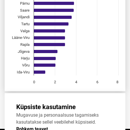
Pärnu
Saare
Viljandi
Tartu
Valga
Lääne-Viru
Rapla
Jõgeva
Harju
Võru
Ida-Viru
0
2
4
6
8
End of interactive chart.
Allikas:
statistikaamet
,
rahvastikuregister
Küpsiste kasutamine
Mugavuse ja personaalsuse tagamiseks
Jaga
Tweet
kasutatakse sellel veebilehel küpsiseid.
Rohkem teavet