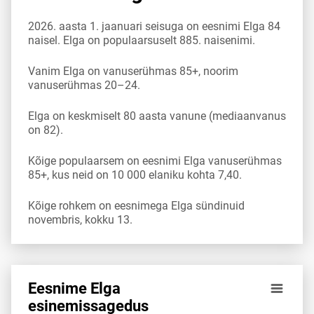
2026. aasta 1. jaanuari seisuga on eesnimi Elga 84
naisel. Elga on populaarsuselt 885. naisenimi.
Vanim Elga on vanuserühmas 85+, noorim
vanuserühmas 20–24.
Elga on keskmiselt 80 aasta vanune (mediaanvanus
on 82).
Kõige populaarsem on eesnimi Elga vanuserühmas
85+, kus neid on 10 000 elaniku kohta 7,40.
Kõige rohkem on eesnimega Elga sündinuid
novembris, kokku 13.
Eesnime Elga
Eesnime Elga esinemis­sagedus vanuserühma 10 000 elani
esinemis­sagedus