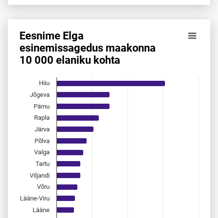
End of interactive chart.
Eesnime Elga
Eesnime Elga esinemis­sagedus maakonna 10 000 elaniku 
esinemis­sagedus maakonna
10 000 elaniku kohta
Bar chart with 15 bars.
Allikas: statistikaamet, rahvastikuregister
The chart has 1 X axis displaying categories.
Hiiu
The chart has 1 Y axis displaying values. Data ranges from 
Jõgeva
Pärnu
Rapla
Järva
Põlva
Valga
Tartu
Viljandi
Võru
Lääne-Viru
Lääne