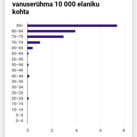
vanuserühma 10 000 elaniku
Bar chart with 18 bars.
kohta
Allikas: statistikaamet, rahvastikuregister
The chart has 1 X axis displaying categories.
The chart has 1 Y axis displaying values. Data ranges from 
85+
80–84
75–79
70–74
65–69
60–64
55–59
50–54
45–49
40–44
35–39
30–34
25–29
20–24
15–19
10–14
5–9
0–4
0
2
4
6
8