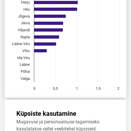
Harju
Hiiu
Jõgeva
Järva
Viljandi
Rapla
Lääne-Viru
Võru
Ida-Viru
Lääne
Põlva
Valga
0
0,5
1
1,5
2
End of interactive chart.
Allikas:
statistikaamet
,
rahvastikuregister
Küpsiste kasutamine
Mugavuse ja personaalsuse tagamiseks
Jaga
Tweet
kasutatakse sellel veebilehel küpsiseid.