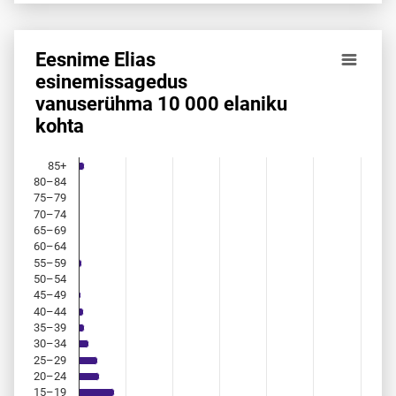
Eesnime Elias
Eesnime Elias esinemis­sagedus vanuserühma 10 000 elani
esinemis­sagedus
vanuserühma 10 000 elaniku
Bar chart with 18 bars.
kohta
Allikas: statistikaamet, rahvastikuregister
The chart has 1 X axis displaying categories.
The chart has 1 Y axis displaying values. Data ranges from 
85+
80–84
75–79
70–74
65–69
60–64
55–59
50–54
45–49
40–44
35–39
30–34
25–29
20–24
15–19