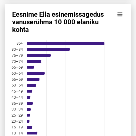
Eesnime Ella esinemis­sagedus
Eesnime Ella esinemis­sagedus vanuserühma 10 000 elanik
vanuserühma 10 000 elaniku
kohta
Bar chart with 18 bars.
Allikas: statistikaamet, rahvastikuregister
The chart has 1 X axis displaying categories.
85+
The chart has 1 Y axis displaying values. Data ranges from 
80–84
75–79
70–74
65–69
60–64
55–59
50–54
45–49
40–44
35–39
30–34
25–29
20–24
15–19
10–14