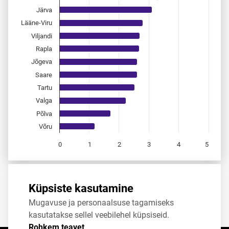
Järva
Lääne-Viru
Viljandi
Rapla
Jõgeva
Saare
Tartu
Valga
Põlva
Võru
0
1
2
3
4
5
End of interactive chart.
Allikas:
statistikaamet
,
rahvastikuregister
Küpsiste kasutamine
Mugavuse ja personaalsuse tagamiseks
Jaga
Tweet
kasutatakse sellel veebilehel küpsiseid.
Rohkem teavet