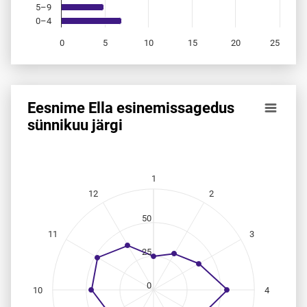
5–9
0–4
0
5
10
15
20
25
End of interactive chart.
Eesnime Ella esinemis­sagedus
Eesnime Ella esinemis­sagedus sünnikuu järgi
sünnikuu järgi
Line chart with 12 data points.
Allikas: statistikaamet, rahvastikuregister
The chart has 1 X axis displaying categories.
1
The chart has 1 Y axis displaying values. Data ranges from
12
2
50
11
3
25
0
10
4