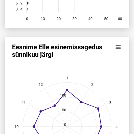
5–9
0–4
0
10
20
30
40
50
60
End of interactive chart.
Eesnime Elle esinemis­sagedus
Eesnime Elle esinemis­sagedus sünnikuu järgi
sünnikuu järgi
Line chart with 12 data points.
Allikas: statistikaamet, rahvastikuregister
The chart has 1 X axis displaying categories.
1
The chart has 1 Y axis displaying values. Data ranges from
12
2
100
11
3
50
0
10
4