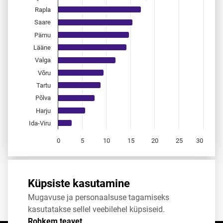
Rapla
Saare
Pärnu
Lääne
Valga
Võru
Tartu
Põlva
Harju
Ida-Viru
0
5
10
15
20
25
30
End of interactive chart.
Allikas:
statistikaamet
,
rahvastikuregister
Küpsiste kasutamine
Mugavuse ja personaalsuse tagamiseks
Jaga
Tweet
kasutatakse sellel veebilehel küpsiseid.
Rohkem teavet