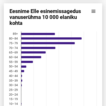
Eesnime Elle esinemis­sagedus
Eesnime Elle esinemis­sagedus vanuserühma 10 000 elanik
vanuserühma 10 000 elaniku
kohta
Bar chart with 18 bars.
Allikas: statistikaamet, rahvastikuregister
The chart has 1 X axis displaying categories.
85+
The chart has 1 Y axis displaying values. Data ranges from 
80–84
75–79
70–74
65–69
60–64
55–59
50–54
45–49
40–44
35–39
30–34
25–29
20–24
15–19
10–14