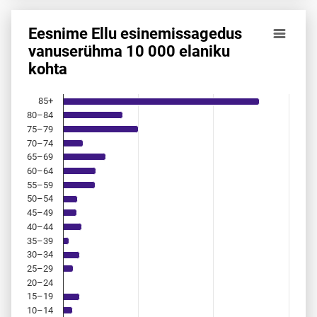
Eesnime Ellu esinemis­sagedus
Eesnime Ellu esinemis­sagedus vanuserühma 10 000 elanik
vanuserühma 10 000 elaniku
kohta
Bar chart with 18 bars.
Allikas: statistikaamet, rahvastikuregister
The chart has 1 X axis displaying categories.
85+
The chart has 1 Y axis displaying values. Data ranges from 
80–84
75–79
70–74
65–69
60–64
55–59
50–54
45–49
40–44
35–39
30–34
25–29
20–24
15–19
10–14