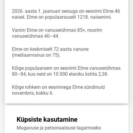
2026. aasta 1. jaanuari seisuga on eesnimi Elme 46
naisel. Elme on populaarsuselt 1218. naisenimi.
Vanim Elme on vanuserühmas 85+, noorim
vanuserühmas 40–44.
Elme on keskmiselt 72 aasta vanune
(mediaanvanus on 75).
Kõige populaarsem on eesnimi Elme vanuserühmas
80–84, kus neid on 10 000 elaniku kohta 2,38.
Kõige rohkem on eesnimega Elme sündinuid
novembris, kokku 6.
Allikas:
statistikaamet
,
rahvastikuregister
Küpsiste kasutamine
Mugavuse ja personaalsuse tagamiseks
Jaga
Tweet