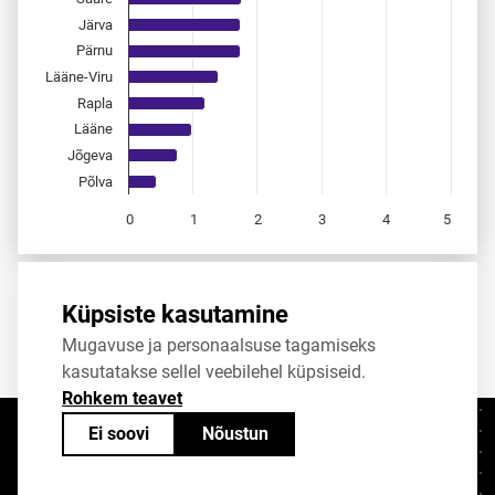
Järva
Pärnu
Lääne-Viru
Rapla
Lääne
Jõgeva
Põlva
0
1
2
3
4
5
End of interactive chart.
Allikas:
statistikaamet
,
rahvastikuregister
Küpsiste kasutamine
Mugavuse ja personaalsuse tagamiseks
Jaga
Tweet
kasutatakse sellel veebilehel küpsiseid.
Rohkem teavet
Ei soovi
Nõustun
Kontaktid
+372 625 9300
stat@stat.ee
Küpsiste sätted