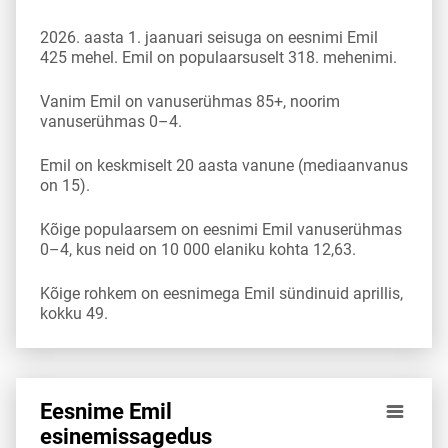
2026. aasta 1. jaanuari seisuga on eesnimi Emil
425 mehel. Emil on populaarsuselt 318. mehenimi.
Vanim Emil on vanuserühmas 85+, noorim
vanuserühmas 0–4.
Emil on keskmiselt 20 aasta vanune (mediaanvanus
on 15).
Kõige populaarsem on eesnimi Emil vanuserühmas
0–4, kus neid on 10 000 elaniku kohta 12,63.
Kõige rohkem on eesnimega Emil sündinuid aprillis,
kokku 49.
Eesnime Emil
Eesnime Emil esinemis­sagedus vanuserühma 10 000 elani
esinemis­sagedus