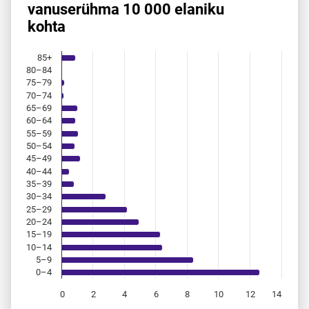
vanuserühma 10 000 elaniku
Bar chart with 18 bars.
kohta
Allikas: statistikaamet, rahvastikuregister
The chart has 1 X axis displaying categories.
The chart has 1 Y axis displaying values. Data ranges from 
85+
80–84
75–79
70–74
65–69
60–64
55–59
50–54
45–49
40–44
35–39
30–34
25–29
20–24
15–19
10–14
5–9
0–4
0
2
4
6
8
10
12
14