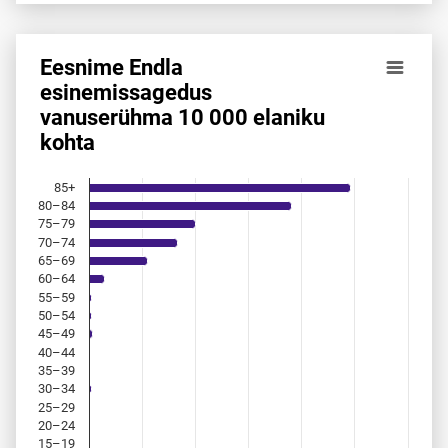
Eesnime Endla
Eesnime Endla esinemis­sagedus vanuserühma 10 000 elan
esinemis­sagedus
vanuserühma 10 000 elaniku
Bar chart with 18 bars.
kohta
Allikas: statistikaamet, rahvastikuregister
The chart has 1 X axis displaying categories.
The chart has 1 Y axis displaying values. Data ranges from 
85+
80–84
75–79
70–74
65–69
60–64
55–59
50–54
45–49
40–44
35–39
30–34
25–29
20–24
15–19