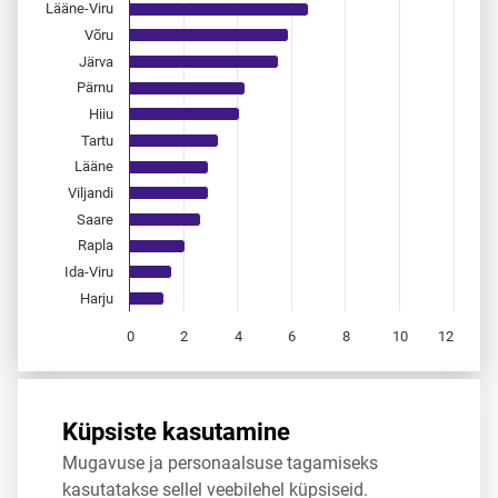
Lääne-Viru
Võru
Järva
Pärnu
Hiiu
Tartu
Lääne
Viljandi
Saare
Rapla
Ida-Viru
Harju
0
2
4
6
8
10
12
End of interactive chart.
Allikas:
statistikaamet
,
rahvastikuregister
Küpsiste kasutamine
Mugavuse ja personaalsuse tagamiseks
Jaga
Tweet
kasutatakse sellel veebilehel küpsiseid.