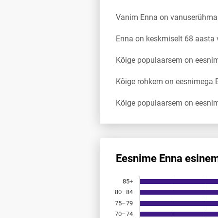
Vanim Enna on vanuserühmas
Enna on keskmiselt 68 aasta
Kõige populaarsem on eesnim
Kõige rohkem on eesnimega En
Kõige populaarsem on eesnim
Eesnime Enna esinem
Eesnime Enna esinemis­sagedu
85+
Bar chart with 18 bars.
80–84
Allikas: statistikaamet, rahvast
75–79
The chart has 1 X axis displayi
The chart has 1 Y axis displayi
70–74