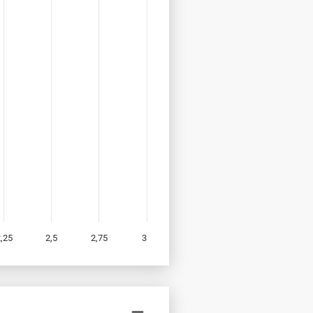
,25
2,5
2,75
3