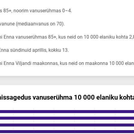
 85+, noorim vanuserühmas 0–4.
 vanune (mediaanvanus on 70).
i Enna vanuserühmas 85+, kus neid on 10 000 elaniku kohta 2,
na sündinuid aprillis, kokku 13.
i Enna Viljandi maakonnas, kus neid on maakonna 10 000 elani
is­sagedus vanuserühma 10 000 elaniku koht
s vanuserühma 10 000 elaniku kohta
ikuregister
ng categories.
ng values. Data ranges from 0 to 2.83.