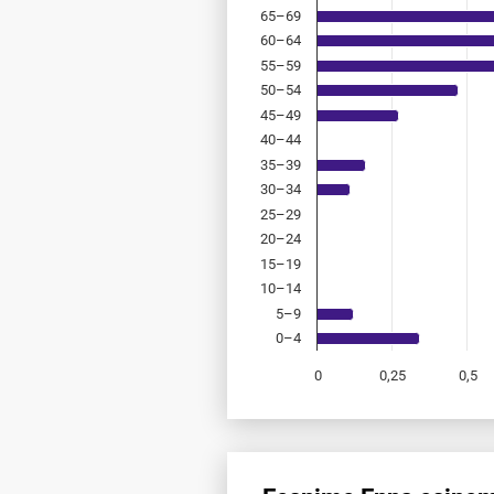
65–69
60–64
55–59
50–54
45–49
40–44
35–39
30–34
25–29
20–24
15–19
10–14
5–9
0–4
0
0,25
0,5
End of interactive chart.