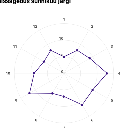
s­sagedus sünnikuu järgi
 sünnikuu järgi
1
ikuregister
12
2
ng categories.
ng values. Data ranges from 5 to 13.
10
11
3
5
0
10
4
9
5
8
6
7