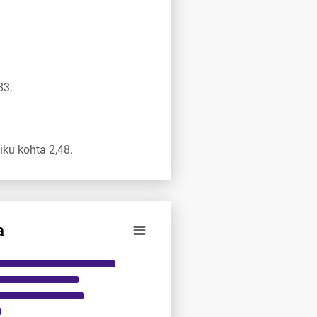
83.
ku kohta 2,48.
a