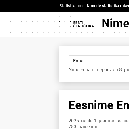
Nimed
Nime Enna nimepäev on 8. juu
Eesnime Enn
2026. aasta 1. jaanuari seisu
783. naisenimi.