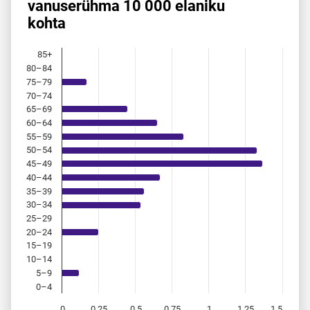
vanuserühma 10 000 elaniku
kohta
Bar chart with 18 bars.
Allikas: statistikaamet, rahvastikuregister
The chart has 1 X axis displaying categories.
85+
The chart has 1 Y axis displaying values. Data ranges from 
80–84
75–79
70–74
65–69
60–64
55–59
50–54
45–49
40–44
35–39
30–34
25–29
20–24
15–19
10–14
5–9
0–4
0
0,25
0,5
0,75
1
1,25
1,5