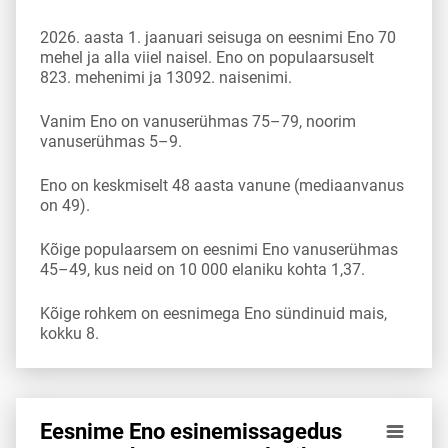
2026. aasta 1. jaanuari seisuga on eesnimi Eno 70
mehel ja alla viiel naisel. Eno on populaarsuselt
823. mehenimi ja 13092. naisenimi.
Vanim Eno on vanuserühmas 75–79, noorim
vanuserühmas 5–9.
Eno on keskmiselt 48 aasta vanune (mediaanvanus
on 49).
Kõige populaarsem on eesnimi Eno vanuserühmas
45–49, kus neid on 10 000 elaniku kohta 1,37.
Kõige rohkem on eesnimega Eno sündinuid mais,
kokku 8.
Eesnime Eno esinemis­sagedus
Eesnime Eno esinemis­sagedus vanuserühma 10 000 elanik