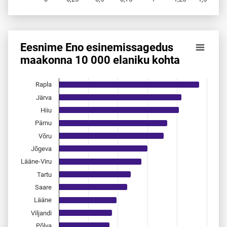
End of interactive chart.
Eesnime Eno esinemis­sagedus
Eesnime Eno esinemis­sagedus maakonna 10 000 elaniku 
maakonna 10 000 elaniku kohta
Bar chart with 15 bars.
Allikas: statistikaamet, rahvastikuregister
Rapla
The chart has 1 X axis displaying categories.
Järva
The chart has 1 Y axis displaying values. Data ranges from 
Hiiu
Pärnu
Võru
Jõgeva
Lääne-Viru
Tartu
Saare
Lääne
Viljandi
Põlva