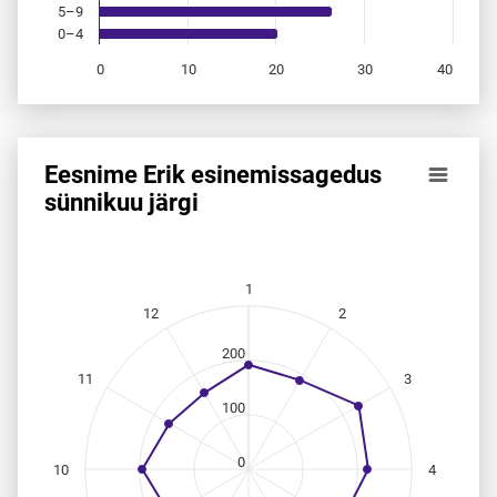
5–9
0–4
0
10
20
30
40
End of interactive chart.
Eesnime Erik esinemis­sagedus
Eesnime Erik esinemis­sagedus sünnikuu järgi
sünnikuu järgi
Line chart with 12 data points.
Allikas: statistikaamet, rahvastikuregister
The chart has 1 X axis displaying categories.
1
The chart has 1 Y axis displaying values. Data ranges from
12
2
200
11
3
100
0
10
4