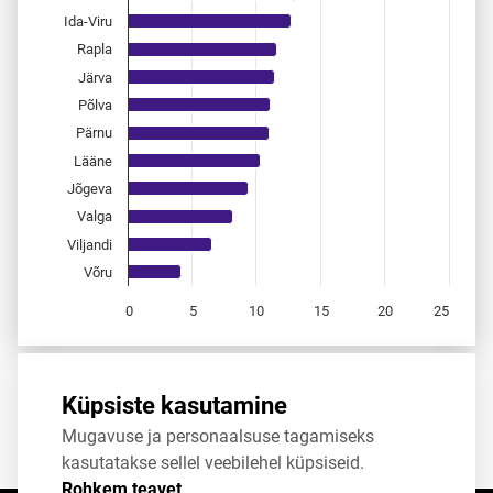
Ida-Viru
Rapla
Järva
Põlva
Pärnu
Lääne
Jõgeva
Valga
Viljandi
Võru
0
5
10
15
20
25
End of interactive chart.
Allikas:
statistikaamet
,
rahvastikuregister
Küpsiste kasutamine
Mugavuse ja personaalsuse tagamiseks
Jaga
Tweet
kasutatakse sellel veebilehel küpsiseid.
Rohkem teavet