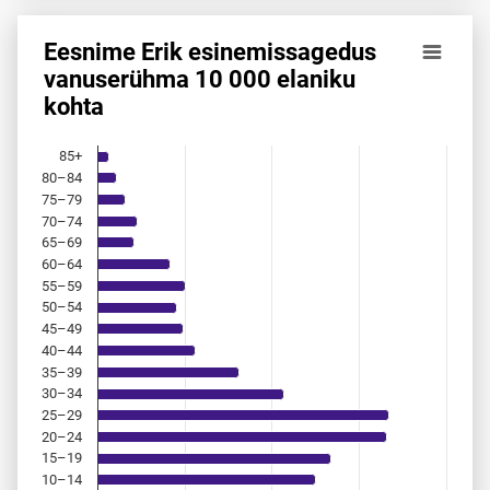
Eesnime Erik esinemis­sagedus
Eesnime Erik esinemis­sagedus vanuserühma 10 000 elanik
vanuserühma 10 000 elaniku
kohta
Bar chart with 18 bars.
Allikas: statistikaamet, rahvastikuregister
The chart has 1 X axis displaying categories.
85+
The chart has 1 Y axis displaying values. Data ranges from 
80–84
75–79
70–74
65–69
60–64
55–59
50–54
45–49
40–44
35–39
30–34
25–29
20–24
15–19
10–14