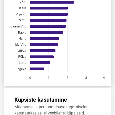
Võru
Saare
Viljandi
Pärnu
Lääne-Viru
Rapla
Harju
Ida-Viru
Järva
Põlva
Tartu
Jõgeva
0
1
2
3
4
End of interactive chart.
Allikas:
statistikaamet
,
rahvastikuregister
Küpsiste kasutamine
Mugavuse ja personaalsuse tagamiseks
Jaga
Tweet
kasutatakse sellel veebilehel küpsiseid.