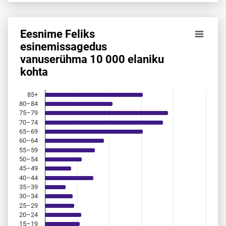
Eesnime Feliks
Eesnime Feliks esinemis­sagedus vanuserühma 10 000 elan
esinemis­sagedus
vanuserühma 10 000 elaniku
Bar chart with 18 bars.
kohta
Allikas: statistikaamet, rahvastikuregister
The chart has 1 X axis displaying categories.
The chart has 1 Y axis displaying values. Data ranges from 
85+
80–84
75–79
70–74
65–69
60–64
55–59
50–54
45–49
40–44
35–39
30–34
25–29
20–24
15–19