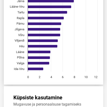
Järva
Lääne-Viru
Tartu
Rapla
Pärnu
Jõgeva
Võru
Viljandi
Hiiu
Lääne
Põlva
Valga
Ida-Viru
0
2
4
6
8
10
12
End of interactive chart.
Allikas:
statistikaamet
,
rahvastikuregister
Küpsiste kasutamine
Mugavuse ja personaalsuse tagamiseks
Jaga
Tweet