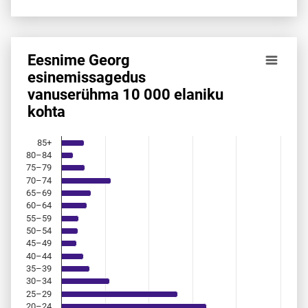
Eesnime Georg
Eesnime Georg esinemis­sagedus vanuserühma 10 000 elan
esinemis­sagedus
vanuserühma 10 000 elaniku
Bar chart with 18 bars.
kohta
Allikas: statistikaamet, rahvastikuregister
The chart has 1 X axis displaying categories.
The chart has 1 Y axis displaying values. Data ranges from 
85+
80–84
75–79
70–74
65–69
60–64
55–59
50–54
45–49
40–44
35–39
30–34
25–29
20–24