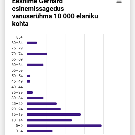
Eesnime Gerhard
Eesnime Gerhard esinemis­sagedus vanuserühma 10 000 el
esinemis­sagedus
vanuserühma 10 000 elaniku
Bar chart with 18 bars.
kohta
Allikas: statistikaamet, rahvastikuregister
The chart has 1 X axis displaying categories.
The chart has 1 Y axis displaying values. Data ranges from 
85+
80–84
75–79
70–74
65–69
60–64
55–59
50–54
45–49
40–44
35–39
30–34
25–29
20–24
15–19
10–14
5–9
0–4