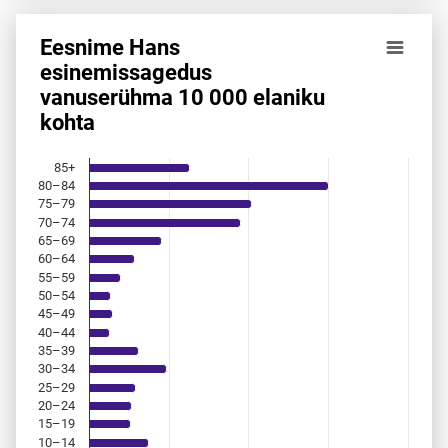
Eesnime Hans
Eesnime Hans esinemis­sagedus vanuserühma 10 000 elan
esinemis­sagedus
vanuserühma 10 000 elaniku
Bar chart with 18 bars.
kohta
Allikas: statistikaamet, rahvastikuregister
The chart has 1 X axis displaying categories.
The chart has 1 Y axis displaying values. Data ranges from 
85+
80–84
75–79
70–74
65–69
60–64
55–59
50–54
45–49
40–44
35–39
30–34
25–29
20–24
15–19
10–14