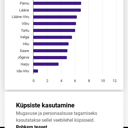
Pärnu
Lääne
Lääne-Viru
Võru
Tartu
Valga
Hiiu
Saare
Jõgeva
Harju
Ida-Viru
0
2
4
6
8
10
12
End of interactive chart.
Allikas:
statistikaamet
,
rahvastikuregister
Küpsiste kasutamine
Mugavuse ja personaalsuse tagamiseks
Jaga
Tweet
kasutatakse sellel veebilehel küpsiseid.
Rohkem teavet