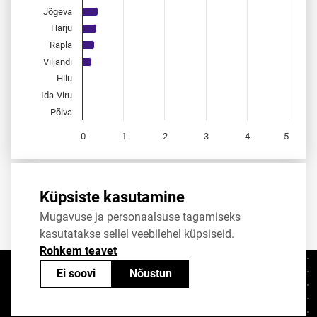
Jõgeva
Harju
Rapla
Viljandi
Hiiu
Ida-Viru
Põlva
0
1
2
3
4
5
End of interactive chart.
Allikas:
statistikaamet
,
rahvastikuregister
Küpsiste kasutamine
Mugavuse ja personaalsuse tagamiseks
Jaga
Tweet
kasutatakse sellel veebilehel küpsiseid.
Rohkem teavet
Ei soovi
Nõustun
Kontaktid
+372 625 9300
stat@stat.ee
Küpsiste sätted