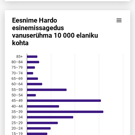
Eesnime Hardo
Eesnime Hardo esinemis­sagedus vanuserühma 10 000 elan
esinemis­sagedus
vanuserühma 10 000 elaniku
Bar chart with 18 bars.
kohta
Allikas: statistikaamet, rahvastikuregister
The chart has 1 X axis displaying categories.
The chart has 1 Y axis displaying values. Data ranges from 
85+
80–84
75–79
70–74
65–69
60–64
55–59
50–54
45–49
40–44
35–39
30–34
25–29
20–24
15–19