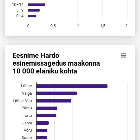
10–14
5–9
0–4
0
0,5
1
1,5
2
End of interactive chart.
Eesnime Hardo
Eesnime Hardo esinemis­sagedus maakonna 10 000 elanik
esinemis­sagedus maakonna
10 000 elaniku kohta
Bar chart with 15 bars.
Allikas: statistikaamet, rahvastikuregister
The chart has 1 X axis displaying categories.
Lääne
The chart has 1 Y axis displaying values. Data ranges from 
Valga
Lääne-Viru
Pärnu
Tartu
Järva
Võru
Saare