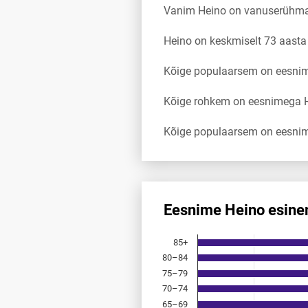
Vanim Heino on vanuserühma
Heino on keskmiselt 73 aast
Kõige populaarsem on eesnimi
Kõige rohkem on eesnimega H
Kõige populaarsem on eesnim
Eesnime Heino esine
Eesnime Heino esinemis­saged
85+
Bar chart with 18 bars.
80–84
Allikas: statistikaamet, rahvast
75–79
The chart has 1 X axis displayi
The chart has 1 Y axis displayi
70–74
65–69