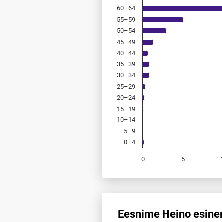
60–64
55–59
50–54
45–49
40–44
35–39
30–34
25–29
20–24
15–19
10–14
5–9
0–4
0
5
End of interactive chart.
Eesnime Heino esinem
Eesnime Heino esinemis­sagedu