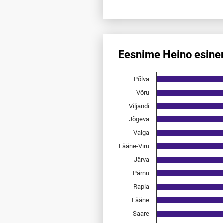
End of interactive chart.
Eesnime Heino esine
Eesnime Heino esinemis­saged
Põlva
Bar chart with 15 bars.
Allikas: statistikaamet, rahvast
Võru
The chart has 1 X axis displayi
Viljandi
The chart has 1 Y axis displayi
Jõgeva
Valga
Lääne-Viru
Järva
Pärnu
Rapla
Lääne
Saare