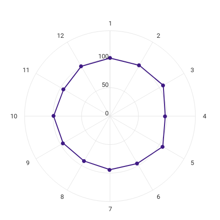
1
ikuregister
12
2
ng categories.
ing values. Data ranges from 91 to 108.
100
11
3
50
0
10
4
9
5
8
6
7