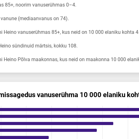
s 85+, noorim vanuserühmas 0–4.
a vanune (mediaanvanus on 74).
 Heino vanuserühmas 85+, kus neid on 10 000 elaniku kohta 4
eino sündinuid märtsis, kokku 108.
i Heino Põlva maakonnas, kus neid on maakonna 10 000 elanik
mis­sagedus vanuserühma 10 000 elaniku koh
us vanuserühma 10 000 elaniku kohta
ikuregister
ng categories.
ng values. Data ranges from 0 to 45.06.