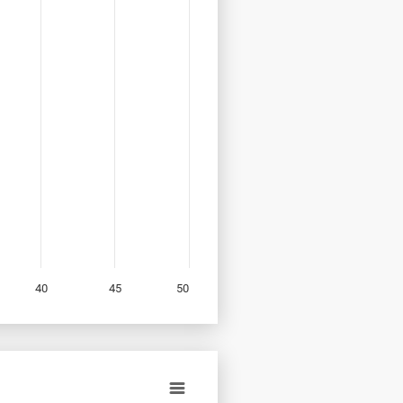
40
45
50