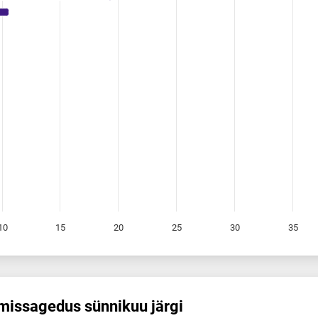
10
15
20
25
30
35
is­sagedus sünnikuu järgi
s sünnikuu järgi