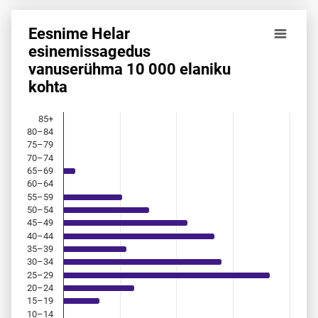
Eesnime Helar
Eesnime Helar esinemis­sagedus vanuserühma 10 000 elan
esinemis­sagedus
vanuserühma 10 000 elaniku
Bar chart with 18 bars.
kohta
Allikas: statistikaamet, rahvastikuregister
The chart has 1 X axis displaying categories.
The chart has 1 Y axis displaying values. Data ranges from 
85+
80–84
75–79
70–74
65–69
60–64
55–59
50–54
45–49
40–44
35–39
30–34
25–29
20–24
15–19
10–14