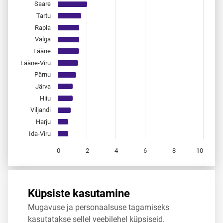
Saare
Tartu
Rapla
Valga
Lääne
Lääne-Viru
Pärnu
Järva
Hiiu
Viljandi
Harju
Ida-Viru
0
2
4
6
8
10
End of interactive chart.
Allikas:
statistikaamet
,
rahvastikuregister
Küpsiste kasutamine
Mugavuse ja personaalsuse tagamiseks
Jaga
Tweet
kasutatakse sellel veebilehel küpsiseid.