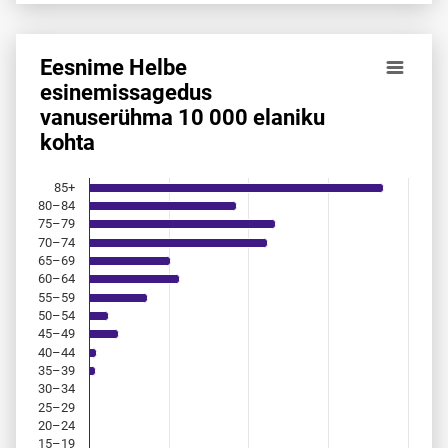
Eesnime Helbe
Eesnime Helbe esinemis­sagedus vanuserühma 10 000 elan
esinemis­sagedus
vanuserühma 10 000 elaniku
Bar chart with 18 bars.
kohta
Allikas: statistikaamet, rahvastikuregister
The chart has 1 X axis displaying categories.
The chart has 1 Y axis displaying values. Data ranges from 
85+
80–84
75–79
70–74
65–69
60–64
55–59
50–54
45–49
40–44
35–39
30–34
25–29
20–24
15–19