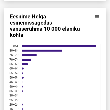
Eesnime Helga
Eesnime Helga esinemis­sagedus vanuserühma 10 000 elan
esinemis­sagedus
vanuserühma 10 000 elaniku
Bar chart with 18 bars.
kohta
Allikas: statistikaamet, rahvastikuregister
The chart has 1 X axis displaying categories.
The chart has 1 Y axis displaying values. Data ranges from 
85+
80–84
75–79
70–74
65–69
60–64
55–59
50–54
45–49
40–44
35–39
30–34
25–29
20–24
15–19