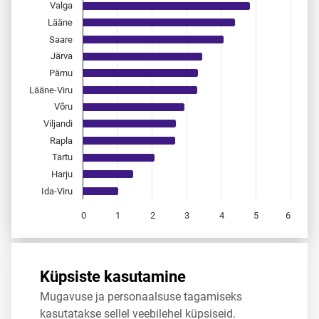
Valga
Lääne
Saare
Järva
Pärnu
Lääne-Viru
Võru
Viljandi
Rapla
Tartu
Harju
Ida-Viru
0
1
2
3
4
5
6
End of interactive chart.
Allikas:
statistikaamet
,
rahvastikuregister
Küpsiste kasutamine
Mugavuse ja personaalsuse tagamiseks
Jaga
Tweet
kasutatakse sellel veebilehel küpsiseid.